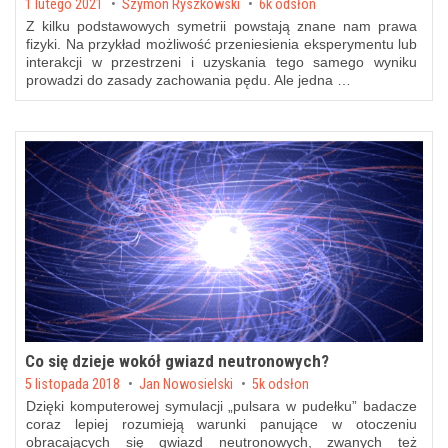
Posted on
1 lutego 2021
by
Szymon Ryszkowski
6k odsłon
Z kilku podstawowych symetrii powstają znane nam prawa
fizyki. Na przykład możliwość przeniesienia eksperymentu lub
interakcji w przestrzeni i uzyskania tego samego wyniku
prowadzi do zasady zachowania pędu. Ale jedna …
Co się dzieje wokół gwiazd neutronowych?
Posted on
5 listopada 2018
by
Jan Nowosielski
5k odsłon
Dzięki komputerowej symulacji „pulsara w pudełku” badacze
coraz lepiej rozumieją warunki panujące w otoczeniu
obracających się gwiazd neutronowych, zwanych też