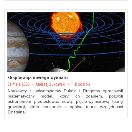
Eksploracja nowego wymiaru
Posted on
31 maja 2006
by
Andrzej Żukowski
11k odsłon
Naukowcy z uniwersytetów Duke'a i Rutgersa opracowali
matematyczny model, który ich zdaniem, pozwoli
astronomom przetestować nową, pięcio-wymiarową teorię
grawitacji, która konkuruje z ogólną teorią względności
Einsteina.