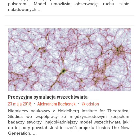
pulsarami. Model umożliwia obserwację ruchu silnie
naładowanych …
Precyzyjna symulacja wszechświata
Posted on
23 maja 2018
by
Aleksandra Bochenek
7k odsłon
Niemieccy naukowcy z Heidelberg Institute for Theoretical
Studies we współpracy ze międzynarodowym zespołem
badaczy stworzyli najdokładniejszy model wszechświata jaki
do tej pory powstał. Jest to część projektu Illustris:The New
Generation, …