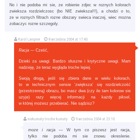
No i nie podoba mi sie, ze robienie zdjec w roznych kolorach
zwieksza rozdzielczosc (bo NIE zwieksza!!!), a chodzi o to,
ze w roznych filtrach rozne obszary swieca inaczej, wiec mozna
zobaczyc rozne szczegoly.
Karol Langner
8 września 2004 at 17:40
Racja
— Cześć,
Dzieki za uwagi. Bardzo słuszne i krytyczne uwagi. Mam
nadzieję, że teraz wygląda troche lepiej.
Swoją drogą, jeśli się zbiera dane w wielu kolorach,
to w technicznym sensie ‘zwiększa’ się rozdzielczość
(przestrzenną) obrazu, bo masz dwa (czy ile tam kolorow sie
uzyje) razy więcej informacji na każdy piksel,
w której możesz przebierać. Nie sądzisz?
niekumaty troche kumaty
9 września 2004 at 23:10
moze i racja
— W tym co piszesz jest racja,
tylko nie podoba mi sie znowu okreslenie.