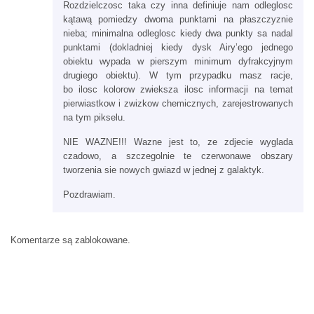
Rozdzielczosc taka czy inna definiuje nam odleglosc
kątawą pomiedzy dwoma punktami na płaszczyznie
nieba; minimalna odleglosc kiedy dwa punkty sa nadal
punktami (dokladniej kiedy dysk Airy’ego jednego
obiektu wypada w pierszym minimum dyfrakcyjnym
drugiego obiektu). W tym przypadku masz racje,
bo ilosc kolorow zwieksza ilosc informacji na temat
pierwiastkow i zwizkow chemicznych, zarejestrowanych
na tym pikselu.
NIE WAZNE!!! Wazne jest to, ze zdjecie wyglada
czadowo, a szczegolnie te czerwonawe obszary
tworzenia sie nowych gwiazd w jednej z galaktyk.
Pozdrawiam.
Komentarze są zablokowane.