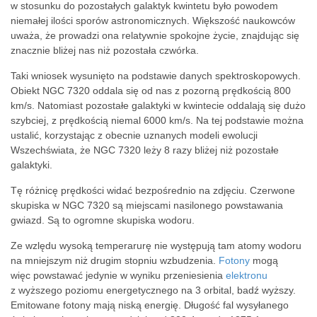
w stosunku do pozostałych galaktyk kwintetu było powodem
niemałej ilości sporów astronomicznych. Większość naukowców
uważa, że prowadzi ona relatywnie spokojne życie, znajdując się
znacznie bliżej nas niż pozostała czwórka.
Taki wniosek wysunięto na podstawie danych spektroskopowych.
Obiekt NGC 7320 oddala się od nas z pozorną prędkością 800
km/s. Natomiast pozostałe galaktyki w kwintecie oddalają się dużo
szybciej, z prędkością niemal 6000 km/s. Na tej podstawie można
ustalić, korzystając z obecnie uznanych modeli ewolucji
Wszechświata, że NGC 7320 leży 8 razy bliżej niż pozostałe
galaktyki.
Tę różnicę prędkości widać bezpośrednio na zdjęciu. Czerwone
skupiska w NGC 7320 są miejscami nasilonego powstawania
gwiazd. Są to ogromne skupiska wodoru.
Ze wzlędu wysoką temperarurę nie występują tam atomy wodoru
na mniejszym niż drugim stopniu wzbudzenia.
Fotony
mogą
więc powstawać jedynie w wyniku przeniesienia
elektronu
z wyższego poziomu energetycznego na 3 orbital, badź wyższy.
Emitowane fotony mają niską energię. Długość fal wysyłanego