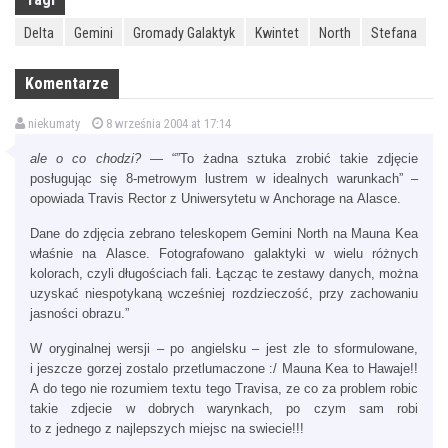
Delta
Gemini
Gromady Galaktyk
Kwintet
North
Stefana
Komentarze
niekumaty
8 września 2004 at 17:14
ale o co chodzi?
— “”To żadna sztuka zrobić takie zdjęcie
posługując się 8-metrowym lustrem w idealnych warunkach” –
opowiada Travis Rector z Uniwersytetu w Anchorage na Alasce.
Dane do zdjęcia zebrano teleskopem Gemini North na Mauna Kea
właśnie na Alasce. Fotografowano galaktyki w wielu różnych
kolorach, czyli długościach fali. Łącząc te zestawy danych, można
uzyskać niespotykaną wcześniej rozdzieczość, przy zachowaniu
jasności obrazu.”
W oryginalnej wersji – po angielsku – jest zle to sformulowane,
i jeszcze gorzej zostalo przetlumaczone :/ Mauna Kea to Hawaje!!
A do tego nie rozumiem textu tego Travisa, ze co za problem robic
takie zdjecie w dobrych warynkach, po czym sam robi
to z jednego z najlepszych miejsc na swiecie!!!