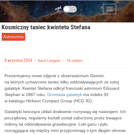
Przejdź do zawartości
Menu
Kosmiczny taniec kwintetu Stefana
Astronomia
Posted on
8 września 2004
by
Karol Langner
7k odsłon
Prezentujemy nowe zdjęcie z obserwatorium Gemini,
na których uchwycono taniec kilku oddziaływających ze sobą
galaktyk. Kwintet Stefana odkrył francuski astronom Edouard
Stephan w 1887 roku.
Gromada galaktyk
ma indeks 92
w katalogu Hickson Compact Group (HCG 92).
Galaktyki tworzące układ dosłownie rozrywają się nawzajem. Ich
początkowy, regularny kształt został zaburzony przez trwające
miliony lat oddziaływania grawitacyjne. Łuki gazu i pyłu
rozciągające się między nimi przypominają o tym długim okresie