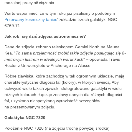
mozolnej pracy sił ciążenia.
Warto wspomnieć, że w tym roku już pisaliśmy o podobnym
Przerwany kosmiczny taniec
“>układzie trzech galaktyk, NGC
6769-71.
Jak robi się dziś zdjęcia astronomiczne?
Dane do zdjęcia zebrano teleskopem Gemini North na Mauna
Kea. “
To sama przyjemność zrobić takie zdjęcie posługując się 8-
metrowym lustrem w idealnych warunkach
” – opowiada Travis
Rector z Uniwersytetu w Anchorage na Alasce.
Różne zjawiska, które zachodzą w tak ogromnym układzie, mają
charakterystyczne długości fal (kolory), w których świecą. Aby
uchwycić wiele takich zjawisk, sfotografowano galaktyki w wielu
różnych kolorach. Łącząc zestawy danych dla różnych długości
fal, uzyskano niespotykaną wyrazistość szczegółów
na prezentowanym zdjęciu.
Galaktyka NGC 7320
Położenie NGC 7320 (na zdjęciu trochę powyżej środka)