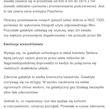
światła zawiera się w przedziale od 820.4 nm do 1875.1 nm
(światło widzialne czerwone i promieniowanie podczerwone). Jest
to tak zwana seria emisyjna Paschena.
Obszary powstawania nowych gwiazd widać dobrze w NGC 7320,
ponieważ do wykonania fotografi użyto odpowiedniego filtru.
Pozostałe galaktyki oddalają się szybciej, więc ich światło
ma większe przesunięcie dopplerowskie i nie przeszło przez filtr.
Ewolucja wszechświata
Wydaje się, że galaktyki wchodzące w skład kwintetu Stefana
będą tańczyć razem jeszcze przez wiele milionów lat.
Najprawdopodobniej doprowadzi to kiedyś do połączenia się
niektórych skałdników układu.
Zderznie galaktyk to wielka kosmiczna katastrofa. Galaktyki
rozrywają się na strzępy. W wyniku nacierania na siebie
ogromnych chmur wodoru, na galaktyczny gaz działają niezwykle
silne fale uderzeniowe.
Jednak to, co napierwszy rzut oka wydaje się końcem
w rzeczywistości, oznacza początek. Powstałe w czasie zderzenia