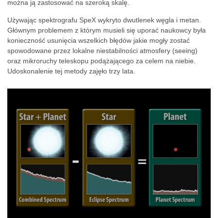
można ją zastosować na szeroką skalę.
Używając spektrografu SpeX wykryto dwutlenek węgla i metan.
Głównym problemem z którym musieli się uporać naukowcy była
konieczność usunięcia wszelkich błędów jakie mogły zostać
spowodowane przez lokalne niestabilności atmosfery (seeing)
oraz mikroruchy teleskopu podążającego za celem na niebie.
Udoskonalenie tej metody zajęło trzy lata.