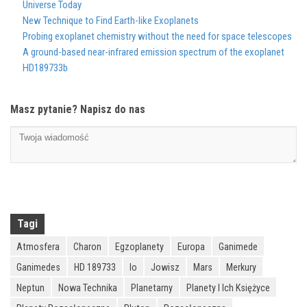
Universe Today
New Technique to Find Earth-like Exoplanets
Probing exoplanet chemistry without the need for space telescopes
A ground-based near-infrared emission spectrum of the exoplanet
HD189733b
Masz pytanie? Napisz do nas
Tagi
Atmosfera
Charon
Egzoplanety
Europa
Ganimede
Ganimedes
HD 189733
Io
Jowisz
Mars
Merkury
Neptun
Nowa Technika
Planetarny
Planety I Ich Księżyce