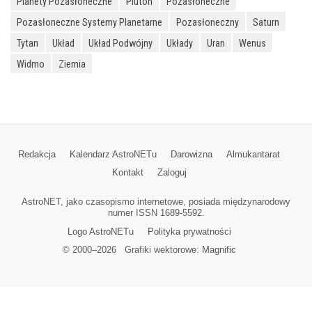
Planety Pozasłoneczne
Pluton
Pozasłoneczne
Pozasłoneczne Systemy Planetarne
Pozasłoneczny
Saturn
Tytan
Układ
Układ Podwójny
Układy
Uran
Wenus
Widmo
Ziemia
Redakcja
Kalendarz AstroNETu
Darowizna
Almukantarat
Kontakt
Zaloguj
AstroNET, jako czasopismo internetowe, posiada międzynarodowy
numer ISSN 1689-5592.
Logo AstroNETu
Polityka prywatności
© 2000–
2026
Grafiki wektorowe:
Magnific