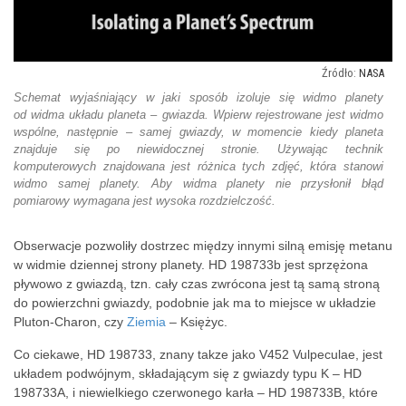
NASA
Schemat wyjaśniający w jaki sposób izoluje się widmo planety
od widma układu planeta – gwiazda. Wpierw rejestrowane jest widmo
wspólne, następnie – samej gwiazdy, w momencie kiedy planeta
znajduje się po niewidocznej stronie. Używając technik
komputerowych znajdowana jest różnica tych zdjęć, która stanowi
widmo samej planety. Aby widma planety nie przysłonił błąd
pomiarowy wymagana jest wysoka rozdzielczość.
Obserwacje pozwoliły dostrzec między innymi silną emisję metanu
w widmie dziennej strony planety. HD 198733b jest sprzężona
pływowo z gwiazdą, tzn. cały czas zwrócona jest tą samą stroną
do powierzchni gwiazdy, podobnie jak ma to miejsce w układzie
Pluton-Charon, czy
Ziemia
– Księżyc.
Co ciekawe, HD 198733, znany takze jako V452 Vulpeculae, jest
układem podwójnym, składającym się z gwiazdy typu K – HD
198733A, i niewielkiego czerwonego karła – HD 198733B, które