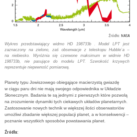
NASA
Wykres przedstawiający widmo HD 198733b . Model LPT jest
zaznaczony na zielono, zaś obserwacje z teleskopu Hubble`a –
na niebiesko. Wyróżnia się czerwone maksimum w widmie HD
198733b, nie pasujące do modelu LPT. Szerokość krzywych
reprezentuje niepewność pomiarową.
Planety typu Jowiszowego obiegąjące macierzystą gwiazdę
w ciągu paru dni nie mają swojego odpowiednika w Układzie
Słonecznym. Badania te są jednymi z pierwszych które pozwolą
na zrozumienie dynamiki tych ciekawych układów planetarnych.
Zastosowanie nowych technik w większej ilości obserwatoriów
umożliwi zbadanie większej populacji planet, a w konsekwencji –
poznanie wszystkich sposobów powstawania planet.
Źródła: