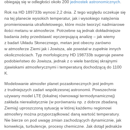
obiegają się w odległości około 200
jednostek astronomicznych
.
Rok na HD 189733b wynosi 2,2 dnia. Z tego względu oczekuje się
na tej planecie wysokich temperatur, jak i wysokiego natężenia
promieniowania utrafioletowego, które może tworzyć nadmiarowe
ilości metanu w atmosferze. Potrzebne są jednak dokładniejsze
badania żeby przedstawić wyczerpującą analizę – jak wiemy
z badań Układu Słonecznego, metan jest obecny zarówno
w atmosferze Ziemi jak i Jowisza, ale powstał w zupełnie innych
okolicznościach. Typ morfologiczny HD 198733b sugeruje pewne
podobieństwo do Jowisza, jednak z o wiele bardziej skrajnymi
zjawiskami atmosferycznymi i temperaturą dochodzącą do 1100
K.
Modelowanie atmosfer planet pozasłonecznych jest jednym
z trudniejszych zadań współczesnej astronomii. Powszechnie
używany model LTE (lokalnej równowagi termodynamicznej)
zakłada nierealistycznie (w porównaniu np. z dobrze zbadaną
Ziemią) uproszczoną sytuację w której każdemu regionowi
atmosfery można przyporządkować daną wartość temperatury.
Nie bierze on pod uwagę zmian zachodzących dynamicznie, jak
konwekcja, turbulencje, procesy chemiczne. Jak dotąd jednakże