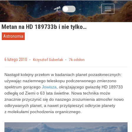
Przejdź do zawartości
Menu
Metan na HD 189733b i nie tylko…
Astronomia
Posted on
6 lutego 2010
by
Krzysztof Suberlak
7k odsłon
Nastąpił kolejny przełom w badaniach planet pozasłonecznych:
używając naziemnego teleskopu podczerwonego zmierzono
spektrum gorącego
Jowisza
, okrążającego gwiazdę HD 189733
odległą od Ziemi o 63 lata świetlne. Nowa technika może
znacznie przyczynić się do naszego zrozumienia atmosfer nowo
odkrywanych planet, a nawet przyśpieszyć odkrycie planety
z molekułami pochodzenia organicznego.