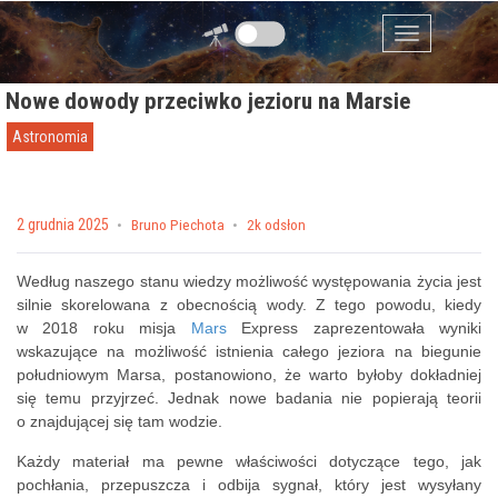
Przejdź do zawartości
Menu
Nowe dowody przeciwko jezioru na Marsie
Astronomia
Posted on
2 grudnia 2025
by
Bruno Piechota
2k odsłon
Według naszego stanu wiedzy możliwość występowania życia jest
silnie skorelowana z obecnością wody. Z tego powodu, kiedy
w 2018 roku misja
Mars
Express zaprezentowała wyniki
wskazujące na możliwość istnienia całego jeziora na biegunie
południowym Marsa, postanowiono, że warto byłoby dokładniej
się temu przyjrzeć. Jednak nowe badania nie popierają teorii
o znajdującej się tam wodzie.
Każdy materiał ma pewne właściwości dotyczące tego, jak
pochłania, przepuszcza i odbija sygnał, który jest wysyłany