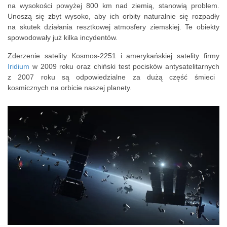
na wysokości powyżej 800 km nad ziemią, stanowią problem.
Unoszą się zbyt wysoko, aby ich orbity naturalnie się rozpadły
na skutek działania resztkowej atmosfery ziemskiej. Te obiekty
spowodowały już kilka incydentów.
Zderzenie satelity Kosmos-2251 i
amerykańskiej
satelity firmy
Iridium
w 2009 roku oraz
chiński test pocisków antysatelitarnych
z 2007 roku są odpowiedzialne za dużą część śmieci
kosmicznych na orbicie naszej planety.