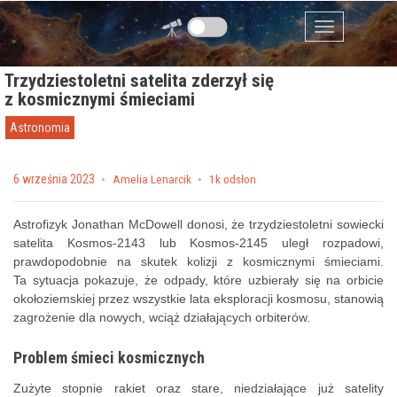
Przejdź do zawartości
Menu
Trzydziestoletni satelita zderzył się
z kosmicznymi śmieciami
Astronomia
Posted on
6 września 2023
by
Amelia Lenarcik
1k odsłon
Astrofizyk Jonathan McDowell donosi, że trzydziestoletni sowiecki
satelita Kosmos-2143 lub Kosmos-2145 uległ rozpadowi,
prawdopodobnie na skutek kolizji z kosmicznymi śmieciami.
Ta sytuacja pokazuje, że odpady, które uzbierały się na orbicie
okołoziemskiej przez wszystkie lata eksploracji kosmosu, stanowią
zagrożenie dla nowych, wciąż działających orbiterów.
Problem śmieci kosmicznych
Zużyte stopnie rakiet oraz stare, niedziałające już satelity