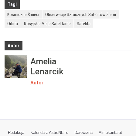
Tagi
Kosmiczne Śmieci
Obserwacje Sztucznych Satelitów Ziemi
Orbita
Rosyjskie Misje Satelitarne
Satelita
Autor
Amelia
Lenarcik
Autor
Redakcja
Kalendarz AstroNETu
Darowizna
Almukantarat