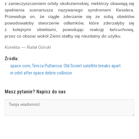
z zanieczyszczeniem orbity okołoziemskiej, niektórzy obawiają się
spełnienia scenariusza nazywanego syndromem Kesslera.
Przewiduje on, że ciągłe zderzanie się ze sobą obiektów
powodowałoby stworzenie odłamków, które zderzałyby się
z kolejnymi obiektami, powodując reakcję łańcuchową,
przez co obszar wokół Ziemi stałby się niezdatny do użytku.
Korekta — Rafał Górski
Źródła:
space.com; Tereza Pultarova: Old Soviet satellite breaks apart
in orbit after space debris collision
Masz pytanie? Napisz do nas