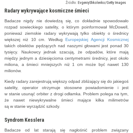
EvgeniyShkolenko/Getty Images
Radary wykrywające kosmiczne śmieci
Badacze nigdy nie dowiedzą się, co dokładnie spowodowało
rozpad sowieckiego satelity, o którym poinformował McDowell,
ponieważ ziemskie radary wykrywają tylko obiekty o średnicy
większej niż 10 cm. Według
Europejskiej Agencji Kosmicznej
takich obiektów pędzących nad naszymi głowami jest ponad 30
tysięcy. Naukowcy jednak szacują, że odpadów, które mają
między jednym a dziesięcioma centymetrami średnicy, jest około
miliona, a śmieci mniejszych niż 1 cm może być nawet 130
milionów.
Kiedy radary zarejestrują większy odpad zbliżający się do jakiegoś
satelity, operator otrzymuje stosowne powiadomienie i jest
w stanie usunąć orbiter z drogi odłamka. Problem polega na tym,
że nawet niewykrywalne śmieci mające kilka milimetrów
są w stanie wyrządzić szkody.
Syndrom Kesslera
Badacze od lat starają się nagłośnić problem związany