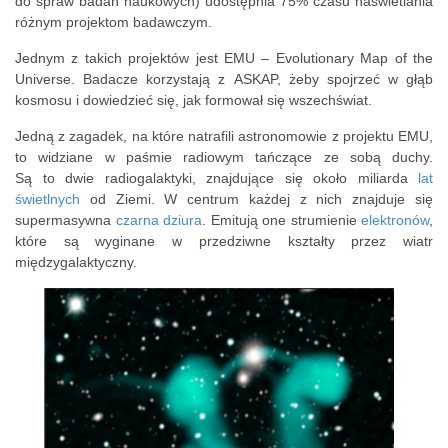
do spraw badań naukowych) udostępnia 75% czasu naświetlania
różnym projektom badawczym.
Jednym z takich projektów jest EMU – Evolutionary Map of the
Universe. Badacze korzystają z ASKAP, żeby spojrzeć w głąb
kosmosu i dowiedzieć się, jak formował się wszechświat.
Jedną z zagadek, na które natrafili astronomowie z projektu EMU,
to widziane w paśmie radiowym tańczące ze sobą duchy.
Są to dwie radiogalaktyki, znajdujące się około miliarda
lat
świetlnych
od Ziemi. W centrum każdej z nich znajduje się
supermasywna
czarna dziura
. Emitują one strumienie
elektronów
,
które są wyginane w przedziwne kształty przez wiatr
międzygalaktyczny.