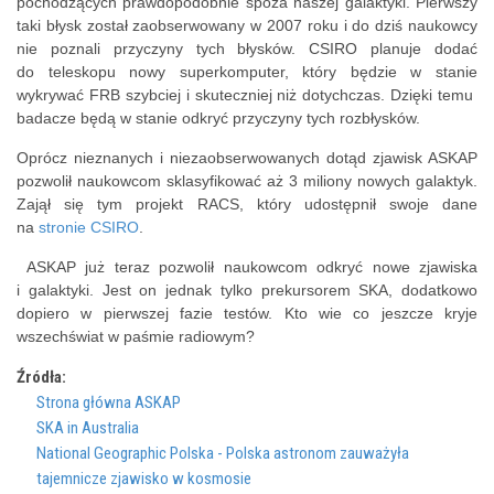
pochodzących prawdopodobnie spoza naszej galaktyki. Pierwszy
taki błysk został zaobserwowany w 2007 roku i do dziś naukowcy
nie poznali przyczyny tych błysków. CSIRO planuje dodać
do teleskopu nowy superkomputer, który będzie w stanie
wykrywać FRB szybciej i skuteczniej niż dotychczas. Dzięki temu
badacze będą w stanie odkryć przyczyny tych rozbłysków.
Oprócz nieznanych i niezaobserwowanych dotąd zjawisk ASKAP
pozwolił naukowcom sklasyfikować aż 3 miliony nowych galaktyk.
Zajął się tym projekt RACS, który udostępnił swoje dane
na
stronie CSIRO
.
ASKAP już teraz pozwolił naukowcom odkryć nowe zjawiska
i galaktyki. Jest on jednak tylko prekursorem SKA, dodatkowo
dopiero w pierwszej fazie testów. Kto wie co jeszcze kryje
wszechświat w paśmie radiowym?
Źródła:
Strona główna ASKAP
SKA in Australia
National Geographic Polska - Polska astronom zauważyła
tajemnicze zjawisko w kosmosie