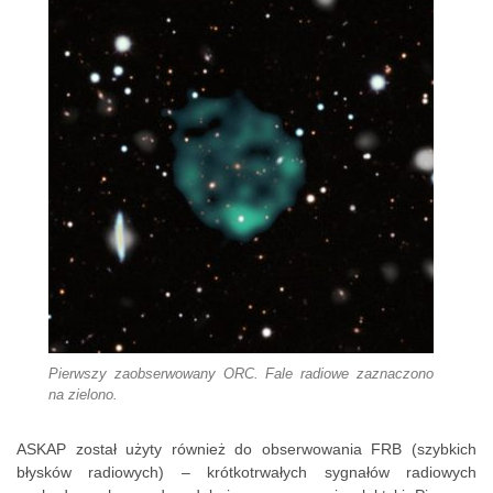
Pierwszy zaobserwowany ORC. Fale radiowe zaznaczono
na zielono.
ASKAP został użyty również do obserwowania FRB (szybkich
błysków radiowych) – krótkotrwałych sygnałów radiowych