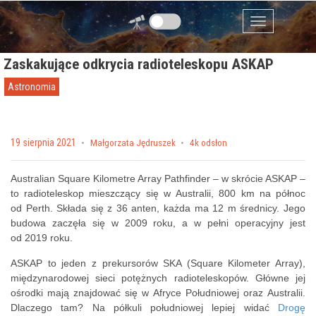
Przejdź do zawartości
Menu
Zaskakujące odkrycia radioteleskopu ASKAP
Astronomia
Posted on
19 sierpnia 2021
by
Małgorzata Jędruszek
4k odsłon
Australian Square Kilometre Array Pathfinder – w skrócie ASKAP –
to radioteleskop mieszczący się w Australii, 800 km na północ
od Perth. Składa się z 36 anten, każda ma 12 m średnicy. Jego
budowa zaczęła się w 2009 roku, a w pełni operacyjny jest
od 2019 roku.
ASKAP to jeden z prekursorów SKA (Square Kilometer Array),
międzynarodowej sieci potężnych radioteleskopów. Główne jej
ośrodki mają znajdować się w Afryce Południowej oraz Australii.
Dlaczego tam? Na półkuli południowej lepiej widać
Drogę