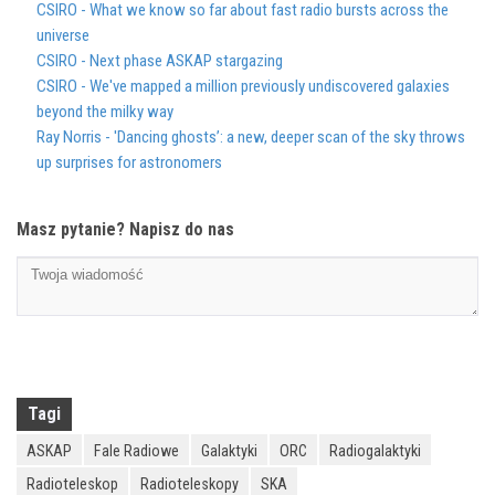
CSIRO - What we know so far about fast radio bursts across the
universe
CSIRO - Next phase ASKAP stargazing
CSIRO - We've mapped a million previously undiscovered galaxies
beyond the milky way
Ray Norris - 'Dancing ghosts’: a new, deeper scan of the sky throws
up surprises for astronomers
Masz pytanie? Napisz do nas
Tagi
ASKAP
Fale Radiowe
Galaktyki
ORC
Radiogalaktyki
Radioteleskop
Radioteleskopy
SKA