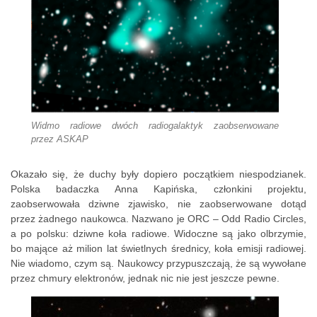
Widmo radiowe dwóch radiogalaktyk zaobserwowane
przez ASKAP
Okazało się, że duchy były dopiero początkiem niespodzianek.
Polska badaczka Anna Kapińska, członkini projektu,
zaobserwowała dziwne zjawisko, nie zaobserwowane dotąd
przez żadnego naukowca. Nazwano je ORC – Odd Radio Circles,
a po polsku: dziwne koła radiowe. Widoczne są jako olbrzymie,
bo mające aż milion lat świetlnych średnicy, koła emisji radiowej.
Nie wiadomo, czym są. Naukowcy przypuszczają, że są wywołane
przez chmury elektronów, jednak nic nie jest jeszcze pewne.