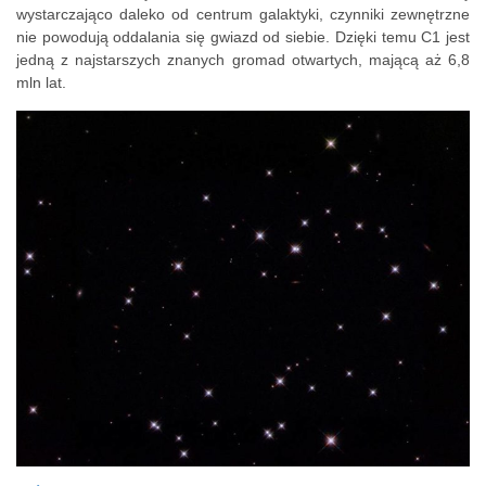
wystarczająco daleko od centrum galaktyki, czynniki zewnętrzne
nie powodują oddalania się gwiazd od siebie. Dzięki temu C1 jest
jedną z najstarszych znanych gromad otwartych, mającą aż 6,8
mln lat.