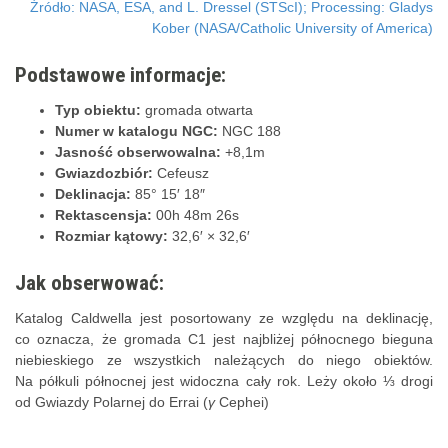
Źródło: NASA, ESA, and L. Dressel (STScI); Processing: Gladys
Kober (NASA/Catholic University of America)
Podstawowe informacje:
Typ obiektu:
gromada otwarta
Numer w katalogu NGC:
NGC 188
Jasność obserwowalna:
+8,1m
Gwiazdozbiór:
Cefeusz
Deklinacja:
85° 15′ 18″
Rektascensja:
00h 48m 26s
Rozmiar kątowy:
32,6′ × 32,6′
Jak obserwować:
Katalog Caldwella jest posortowany ze względu na deklinację,
co oznacza, że gromada C1 jest najbliżej północnego bieguna
niebieskiego ze wszystkich należących do niego obiektów.
Na półkuli północnej jest widoczna cały rok. Leży około ⅓ drogi
od Gwiazdy Polarnej do Errai (
γ
Cephei)