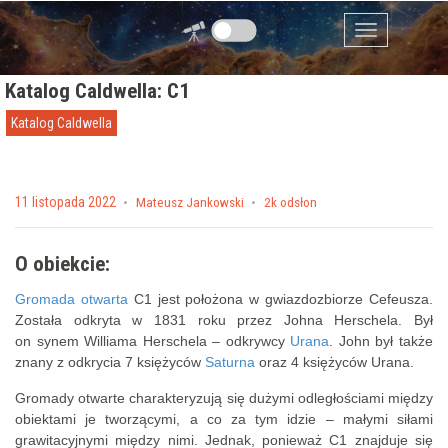
Przejdź do zawartości
Menu
Katalog Caldwella: C1
Katalog Caldwella
Posted on
11 listopada 2022
by
Mateusz Jankowski
2k odsłon
O obiekcie:
Gromada otwarta
C1 jest położona w gwiazdozbiorze Cefeusza.
Została odkryta w 1831 roku przez Johna Herschela. Był
on synem Williama Herschela – odkrywcy
Urana
. John był także
znany z odkrycia 7 księżyców
Saturna
oraz 4 księżyców Urana.
Gromady otwarte charakteryzują się dużymi odległościami między
obiektami je tworzącymi, a co za tym idzie – małymi siłami
grawitacyjnymi między nimi. Jednak, ponieważ C1 znajduje się