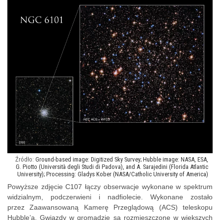
Ground-based image: Digitized Sky Survey; Hubble image: NASA, ESA,
G. Piotto (Università degli Studi di Padova), and A. Sarajedini (Florida Atlantic
University); Processing: Gladys Kober (NASA/Catholic University of America)
Powyższe zdjęcie C107 łączy obserwacje wykonane w spektrum
widzialnym, podczerwieni i nadfiolecie. Wykonane zostało
przez Zaawansowaną Kamerę Przeglądową (ACS) teleskopu
Hubble’a. Gwiazdy w gromadzie są rozmieszczone w większych