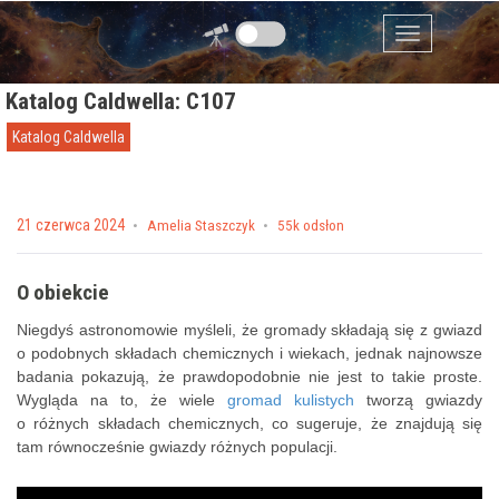
Przejdź do zawartości
Menu
Katalog Caldwella: C107
Katalog Caldwella
Posted on
21 czerwca 2024
by
Amelia Staszczyk
55k odsłon
O obiekcie
Niegdyś astronomowie myśleli, że gromady składają się z gwiazd
o podobnych składach chemicznych i wiekach, jednak najnowsze
badania pokazują, że prawdopodobnie nie jest to takie proste.
Wygląda na to, że wiele
gromad kulistych
tworzą gwiazdy
o różnych składach chemicznych, co sugeruje, że znajdują się
tam równocześnie gwiazdy różnych populacji.