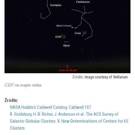
Image courtesy of Stellarium
C107 na mapie nieba.
Źródła:
NASA Hubble's Caldwell Catalog: Caldwell 107
R. Goldsbury, H. B. Richer, J. Anderson et al.: The ACS Survey of
Galactic Globular Clusters. X. New Determinations of Centers for 65
Clusters