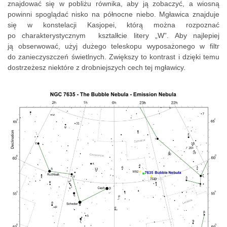
znajdować się w pobliżu równika, aby ją zobaczyć, a wiosną
powinni spoglądać nisko na północne niebo. Mgławica znajduje
się w konstelacji Kasjopei, którą można rozpoznać
po charakterystycznym ksztalłcie litery „W”. Aby najlepiej
ją obserwować, użyj dużego teleskopu wyposażonego w filtr
do zanieczyszczeń świetlnych. Zwiększy to kontrast i dzięki temu
dostrzeżesz niektóre z drobniejszych cech tej mgławicy.