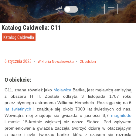
Przejdź do zawartości
Menu
Katalog Caldwella: C11
Katalog Caldwella
Posted on
6 stycznia 2023
by
Wiktoria Nowakowska
2k odsłon
O obiekcie:
C11, znana również jako
Mgławica
Bańka, jest mgławicą emisyjną
z obszaru H II. Została odkryta 3 listopada 1787 roku
przez słynnego astronoma Williama Herschela. Rozciąga się na 6
lat świetlnych
i znajduje się około 7000 lat świetlnych od nas.
Wewnątrz niej znajduje się gwiazda o jasności 8,7
magnitudo
i masie 15-krotnie większej niż nasze Słońce. Pod wpływem
promieniowania gwiazda zaczęła tworzyć dziurę w otaczającym
ją gazie i pyle, tworząc bańkę, która z czasem się rozrosła