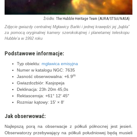
The Hubble Heritage Team (AURA/STScI/NASA)
Zdjęcie gwiazdy centralnej Mgławicy Bańki i jednej krawędzi jej „bąbla”
za pomocą oryginalnej kamery szerokokątnej i planetarnej teleskopu
Hubble’a w 1992 roku
Podstawowe informacje:
Typ obiektu:
mgławica emisyjna
Numer w katalogu NGC: 7635
m
Jasność obserwowalna: +6.9
Gwiazdozbiór: Kasjopeja
Deklinacja: 23h 20m 45,0s
Rektascensja: +61° 12′ 45″
Rozmiar kątowy: 15′ × 8′
Jak obserwować:
Najlepszą porą na obserwacje z półkuli północnej jest jesień.
Obserwatorzy przebywający na półkuli południowej będą musieli