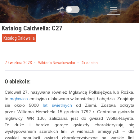
Przejdź do zawartości
Menu
Katalog Caldwella: C27
Katalog Caldwella
Posted on
7 kwietnia 2023
by
Wiktoria Nowakowska
2k odsłon
O obiekcie:
Caldwell 27, nazywana również Mgławicą Półksiężyca lub Rożka,
to
mgławica
emisyjna ulokowana w konstelacji Łabędzia. Znajduje
się około 5000
lat świetlnych
od Ziemi. Została odkryta
przez Williama Herschela 15 grudnia 1792 r. Centralna gwiazda
mgławicy, WR 136, zaliczana jest do gwiazd Wolfa-Rayeta.
Te duże i bardzo gorące gwiazdy charakteryzują się
występowaniem szerokich linii w widmach emisyjnych – dla
zwykłej populacji gwiazd charakterystyczne są wąskie linii