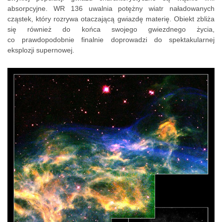
absorpcyjne. WR 136 uwalnia potężny wiatr naładowanych
cząstek, który rozrywa otaczającą gwiazdę materię. Obiekt zbliża
się również do końca swojego gwiezdnego życia,
co prawdopodobnie finalnie doprowadzi do spektakularnej
eksplozji supernowej.