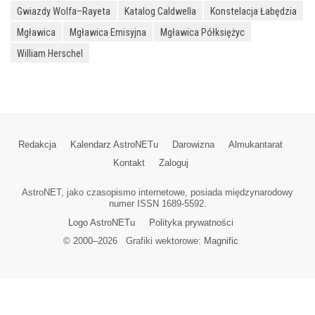
Gwiazdy Wolfa–Rayeta
Katalog Caldwella
Konstelacja Łabędzia
Mgławica
Mgławica Emisyjna
Mgławica Półksiężyc
William Herschel
Redakcja
Kalendarz AstroNETu
Darowizna
Almukantarat
Kontakt
Zaloguj
AstroNET, jako czasopismo internetowe, posiada międzynarodowy
numer ISSN 1689-5592.
Logo AstroNETu
Polityka prywatności
© 2000–
2026
Grafiki wektorowe:
Magnific