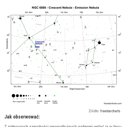
freestarcharts
Jak obserwować:
Z północnych szerokości geograficznych najlepiej widać ją w lipcu,