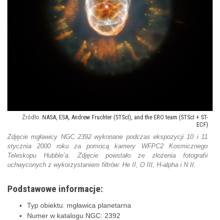
NASA, ESA, Andrew Fruchter (STScI), and the ERO team (STScI + ST-
ECF)
Zdjęcie mgławicy NGC 2392 wykonane podczas ekspozycji 10 i 11
stycznia 2000 roku za pomocą kamery WFPC2 Kosmicznego
Teleskopu Hubble’a. Zdjęcie powstało ze złożenia fotografii
uchwyconych z wykorzystaniem filtrów: He II, O III, H-alpha i N II.
Podstawowe informacje:
Typ obiektu: mgławica planetarna
Numer w katalogu NGC: 2392