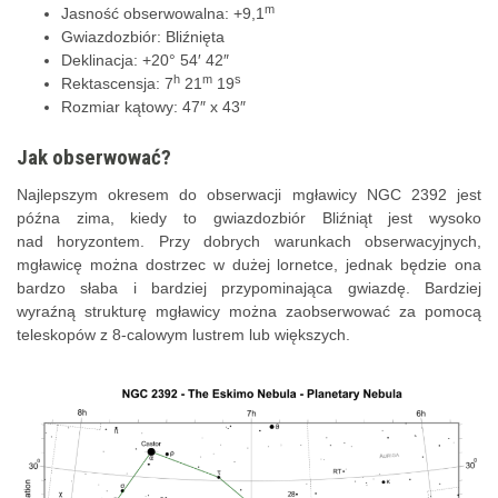
m
Jasność obserwowalna: +9,1
Gwiazdozbiór: Bliźnięta
Deklinacja: +20° 54′ 42″
h
m
s
Rektascensja: 7
21
19
Rozmiar kątowy: 47″ x 43″
Jak obserwować?
Najlepszym okresem do obserwacji mgławicy NGC 2392 jest
późna zima, kiedy to gwiazdozbiór Bliźniąt jest wysoko
nad horyzontem. Przy dobrych warunkach obserwacyjnych,
mgławicę można dostrzec w dużej lornetce, jednak będzie ona
bardzo słaba i bardziej przypominająca gwiazdę. Bardziej
wyraźną strukturę mgławicy można zaobserwować za pomocą
teleskopów z 8-calowym lustrem lub większych.