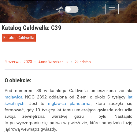
Przejdź do zawartości
Menu
Katalog Caldwella: C39
Katalog Caldwella
Posted on
9 czerwca 2023
by
Anna Wizerkaniuk
2k odsłon
O obiekcie:
Pod numerem 39 w katalogu Caldwella umieszczona została
mgławica
NGC 2392 oddalona od Ziemi o około 5 tysięcy
lat
świetlnych
. Jest to
mgławica planetarna
, która zaczęła się
formować, gdy 10 tysięcy lat temu umierająca gwiazda odrzuciła
swoją zewnętrzną warstwę gazu i pyłu. Nastąpiło
to po wyczerpaniu się paliwa w gwieździe, które napędzało fuzję
jądrową wewnątrz gwiazdy.