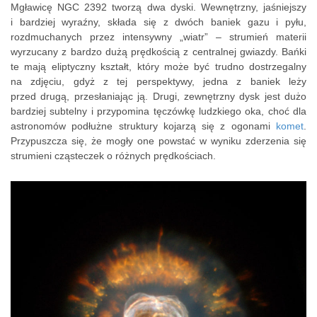
Mgławicę NGC 2392 tworzą dwa dyski. Wewnętrzny, jaśniejszy
i bardziej wyraźny, składa się z dwóch baniek gazu i pyłu,
rozdmuchanych przez intensywny „wiatr” – strumień materii
wyrzucany z bardzo dużą prędkością z centralnej gwiazdy. Bańki
te mają eliptyczny kształt, który może być trudno dostrzegalny
na zdjęciu, gdyż z tej perspektywy, jedna z baniek leży
przed drugą, przesłaniając ją. Drugi, zewnętrzny dysk jest dużo
bardziej subtelny i przypomina tęczówkę ludzkiego oka, choć dla
astronomów podłużne struktury kojarzą się z ogonami
komet
.
Przypuszcza się, że mogły one powstać w wyniku zderzenia się
strumieni cząsteczek o różnych prędkościach.