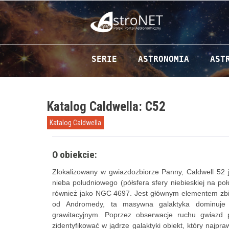
Przejdź do zawartości
SERIE
ASTRONOMIA
AST
Katalog Caldwella: C52
Katalog Caldwella
O obiekcie:
Zlokalizowany w gwiazdozbiorze Panny, Caldwell 52
nieba południowego (półsfera sfery niebieskiej na po
również jako NGC 4697. Jest głównym elementem zb
od Andromedy, ta masywna galaktyka dominuje w
grawitacyjnym. Poprzez obserwacje ruchu gwiazd 
zidentyfikować w jądrze galaktyki obiekt, który naj