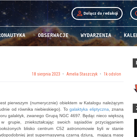
person
t
Dołącz do redakcji
RONAUTYKA
OBSERWACJE
WYDARZENIA
KALE
Posted on
18 sierpnia 2023
by
Amelia Staszczyk
1k odsłon
 jest pierwszym (numerycznie) obiektem w Katalogu należącym
łudnie od równika niebieskiego). To
galaktyka eliptyczna
, znana
ioru galaktyk, zwanego Grupą NGC 4697. Będąc nieco większą
 grupie, zniekształcając swoich sąsiadów przyciąganiem
położonych blisko centrum C52 astronomowie byli w stanie
prawdopodobniej jest supermasywną czarną dziurą, mającą masę