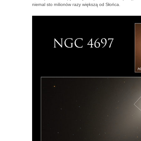
niemal sto milionów razy większą od Słońca.