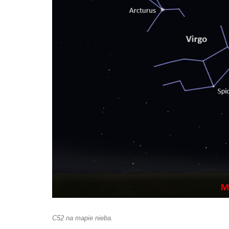
C52 na mapie nieba.