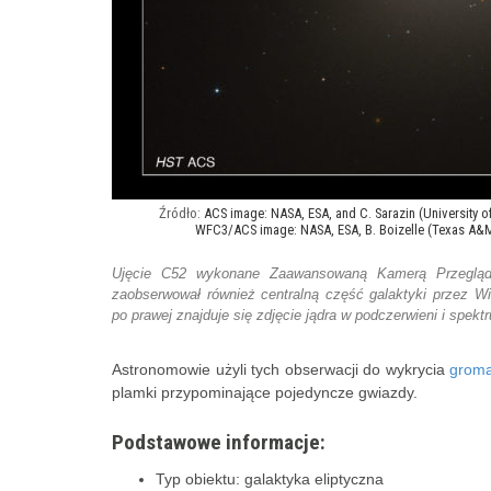
ACS image: NASA, ESA, and C. Sarazin (University of
WFC3/ACS image: NASA, ESA, B. Boizelle (Texas A&M U
Ujęcie C52 wykonane Zaawansowaną Kamerą Przeglądo
zaobserwował również centralną część galaktyki przez Wi
po prawej znajduje się zdjęcie jądra w podczerwieni i spe
Astronomowie użyli tych obserwacji do wykrycia
groma
plamki przypominające pojedyncze gwiazdy.
Podstawowe informacje:
Typ obiektu: galaktyka eliptyczna