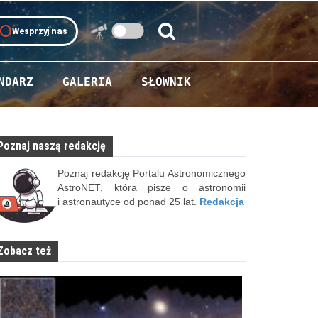
oll
Wesprzyj nas
Szukaj:
Szukaj
NDARZ
GALERIA
SŁOWNIK
Poznaj naszą redakcję
Poznaj redakcję Portalu Astronomicznego
AstroNET, która pisze o astronomii
i astronautyce od ponad 25 lat.
Redakcja
Zobacz też