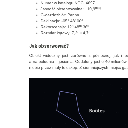
Numer w katalogu NGC: 4697
mag
Jasność obserwowalna: +10,9
Gwiazdozbiór: Panna
Deklinacja: -05° 48′ 00″
h
m
s
Rektascensja: 12
48
36
Rozmiar kątowy: 7,2′ × 4,7′
Jak obserwować?
Obiekt widoczny jest zarówno z północnej, jak i po
a na południu – jesienią. Oddalony jest o 40 milionów
niebie przez mały teleskop. Z ciemniejszych miejsc ga