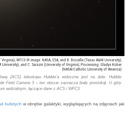
 Virginia); WFC3 IR image: NASA, ESA, and B. Boizelle (Texas A&M University);
niversity), and C. Sarazin (University of Virginia); Processing: Gladys Kober
(NASA/Catholic University of America)
wą (ACS) teleskopu Hubble’a widoczne jest na dole. Hubble
de Field Camera 3 – ten obszar zaznacza biały prostokąt. U góry
ktrum widzialnym, łączące dane z ACS i WFC3.
d kulistych
w obrębie galaktyki, wyglądających na zdjęciach jak