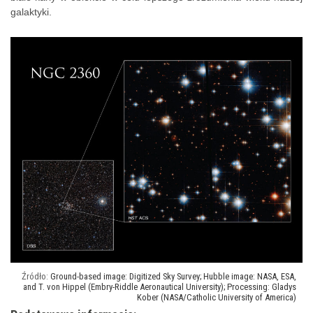
galaktyki.
Ground-based image: Digitized Sky Survey; Hubble image: NASA, ESA,
and T. von Hippel (Embry-Riddle Aeronautical University); Processing: Gladys
Kober (NASA/Catholic University of America)