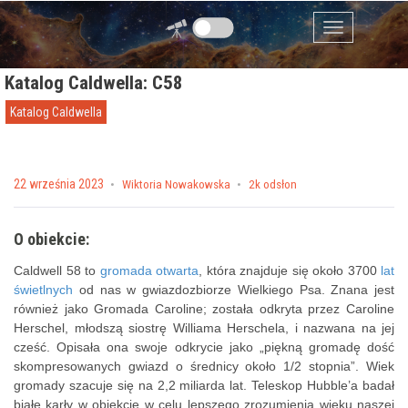
Przejdź do zawartości
Menu
Katalog Caldwella: C58
Katalog Caldwella
Posted on
22 września 2023
by
Wiktoria Nowakowska
2k odsłon
O obiekcie:
Caldwell 58 to
gromada otwarta
, która znajduje się około 3700
lat
świetlnych
od nas w gwiazdozbiorze Wielkiego Psa. Znana jest
również jako Gromada Caroline; została odkryta przez Caroline
Herschel, młodszą siostrę Williama Herschela, i nazwana na jej
cześć. Opisała ona swoje odkrycie jako „piękną gromadę dość
skompresowanych gwiazd o średnicy około 1/2 stopnia”. Wiek
gromady szacuje się na 2,2 miliarda lat. Teleskop Hubble’a badał
białe karły w obiekcie w celu lepszego zrozumienia wieku naszej