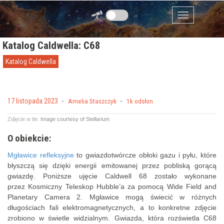
Przejdź do zawartości
Menu
Katalog Caldwella: C68
Katalog Caldwella
Posted on
17 listopada 2023
by
Amelia Staszczyk
1k odsłon
Zdjęcie w tle:
Image courtesy of Stellarium
O obiekcie:
Mgławice refleksyjne
to gwiazdotwórcze obłoki gazu i pyłu, które
błyszczą się dzięki energii emitowanej przez pobliską gorącą
gwiazdę. Poniższe ujęcie Caldwell 68 zostało wykonane
przez Kosmiczny Teleskop Hubble’a za pomocą Wide Field and
Planetary Camera 2. Mgławice mogą świecić w różnych
długościach fali elektromagnetycznych, a to konkretne zdjęcie
zrobiono w świetle widzialnym. Gwiazda, która rozświetla C68