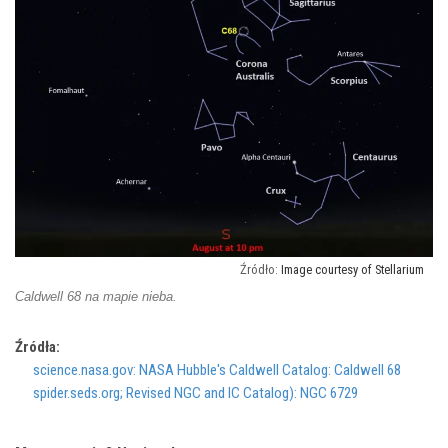
Image courtesy of Stellarium
Caldwell 68 na mapie nieba.
Źródła:
science.nasa.gov: NASA Hubble's Caldwell Catalog: Caldwell 68
spider.seds.org; Revised NGC and IC Catalog): NGC 6729