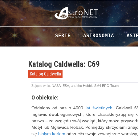
Przejdź do zawartości
SERIE
ASTRONOMIA
AST
Katalog Caldwella: C69
Katalog Caldwella
Zdjęcie w tle:
NASA, ESA, and the Hubble SM4 ERO Team
O obiekcie:
Oddalony od nas o 4000
lat świetlnych
, Caldwell 6
mgławic dwubiegunowych, które charakteryzują się k
nazwa – ze względu swój wygląd, który może przywodzi
Motyl lub Mgławica Robak. Pomiędzy skrzydłami znajdu
się
białym karłem
odrzuciła swoje zewnętrzne warstwy, 