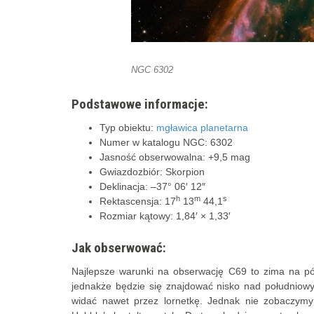
NGC 6302
Podstawowe informacje:
Typ obiektu:
mgławica planetarna
Numer w katalogu NGC: 6302
Jasność obserwowalna: +9,5 mag
Gwiazdozbiór: Skorpion
Deklinacja: –37° 06′ 12″
h
m
s
Rektascensja: 17
13
44,1
Rozmiar kątowy: 1,84′ × 1,33′
Jak obserwować:
Najlepsze warunki na obserwację C69 to zima na półk
jednakże będzie się znajdować nisko nad południow
widać nawet przez lornetkę. Jednak nie zobaczym