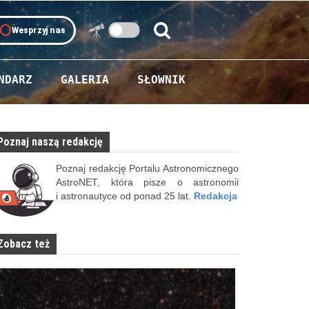
oll
Wesprzyj nas
Szukaj:
Szukaj
NDARZ
GALERIA
SŁOWNIK
Poznaj naszą redakcję
Poznaj redakcję Portalu Astronomicznego
AstroNET, która pisze o astronomii
i astronautyce od ponad 25 lat.
Redakcja
Zobacz też