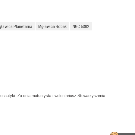
ławica Planetarna
Mgławica Robak
NGC 6302
ronautyki. Za dnia maturzysta i wolontariusz Stowarzyszenia