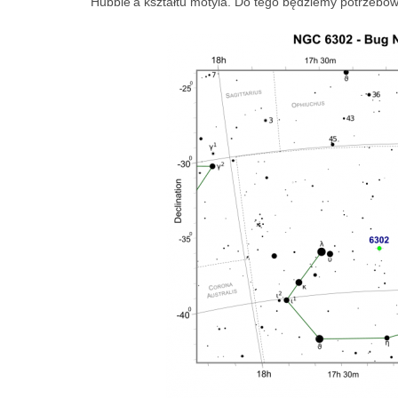
Hubble’a kształtu motyla. Do tego będziemy potrzebowa