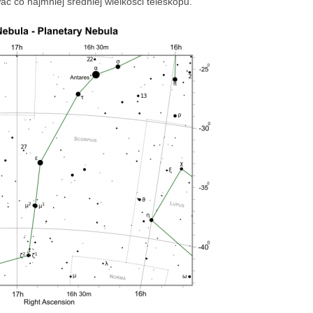
ć co najmniej średniej wielkości teleskopu.