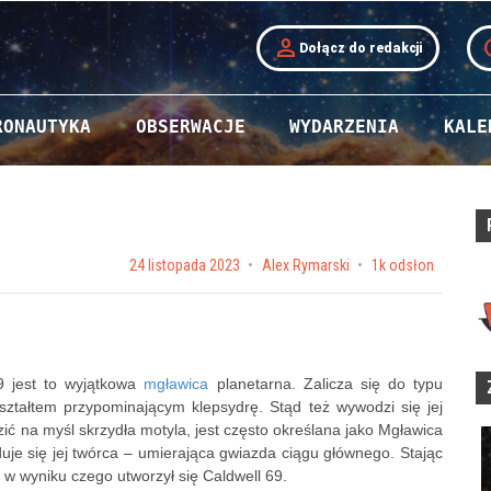
person
t
Dołącz do redakcji
RONAUTYKA
OBSERWACJE
WYDARZENIA
KALE
Posted on
24 listopada 2023
by
Alex Rymarski
1k odsłon
9 jest to wyjątkowa
mgławica
planetarna. Zalicza się do typu
ształtem przypominającym klepsydrę. Stąd też wywodzi się jej
ć na myśl skrzydła motyla, jest często określana jako Mgławica
je się jej twórca – umierająca gwiazda ciągu głównego. Stając
w wyniku czego utworzył się Caldwell 69.