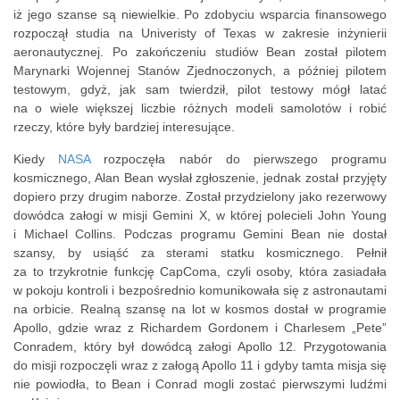
iż jego szanse są niewielkie. Po zdobyciu wsparcia finansowego
rozpoczął studia na Univeristy of Texas w zakresie inżynierii
aeronautycznej. Po zakończeniu studiów Bean został pilotem
Marynarki Wojennej Stanów Zjednoczonych, a później pilotem
testowym, gdyż, jak sam twierdził, pilot testowy mógł latać
na o wiele większej liczbie różnych modeli samolotów i robić
rzeczy, które były bardziej interesujące.
Kiedy
NASA
rozpoczęła nabór do pierwszego programu
kosmicznego, Alan Bean wysłał zgłoszenie, jednak został przyjęty
dopiero przy drugim naborze. Został przydzielony jako rezerwowy
dowódca załogi w misji Gemini X, w której polecieli John Young
i Michael Collins. Podczas programu Gemini Bean nie dostał
szansy, by usiąść za sterami statku kosmicznego. Pełnił
za to trzykrotnie funkcję CapComa, czyli osoby, która zasiadała
w pokoju kontroli i bezpośrednio komunikowała się z astronautami
na orbicie. Realną szansę na lot w kosmos dostał w programie
Apollo, gdzie wraz z Richardem Gordonem i Charlesem „Pete”
Conradem, który był dowódcą załogi Apollo 12. Przygotowania
do misji rozpoczęli wraz z załogą Apollo 11 i gdyby tamta misja się
nie powiodła, to Bean i Conrad mogli zostać pierwszymi ludźmi