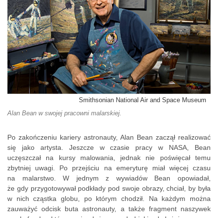
Smithsonian National Air and Space Museum
Alan Bean w swojej pracowni malarskiej.
Po zakończeniu kariery astronauty, Alan Bean zaczął realizować
się jako artysta. Jeszcze w czasie pracy w NASA, Bean
uczęszczał na kursy malowania, jednak nie poświęcał temu
zbytniej uwagi. Po przejściu na emeryturę miał więcej czasu
na malarstwo. W jednym z wywiadów Bean opowiadał,
że gdy przygotowywał podkłady pod swoje obrazy, chciał, by była
w nich cząstka globu, po którym chodził. Na każdym można
zauważyć odcisk buta astronauty, a także fragment naszywek