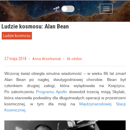
Przejdź do zawartości
Menu
Ludzie kosmosu: Alan Bean
Ludzie kosmosu
Posted on
27 maja 2018
by
Anna Wizerkaniuk
4k odsłon
Wczoraj świat obiegła smutna wiadomość – w wieku 86 lat zmarł
Alan Bean po nagłej, dwutygodniowej chorobie. Bean był
członkiem drugiej załogi, która wylądowała na Księżycu.
Po zakończeniu
Programu Apollo
dowodził trzecią misją Skylab,
która stanowiła podwaliny dla długotrwałych operacji w przestrzeni
kosmicznej, w tym dla misji na
Międzynarodowej Stacji
Kosmicznej
.