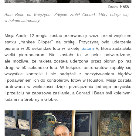
NASA
Alan Bean na Księżycu. Zdjęcie zrobił Conrad, który odbija się
w hełmie astronauty.
Misja Apollo 12 mogła zostać przerwana jeszcze przed wejściem
statku „Yankee Clipper” na orbitę. Przyczyną było uderzenie
pioruna w 30 sekundzie lotu w rakietę
Saturn
V, która zadziałała
wielki piorunochron. Nie zostało to w pełni potwierdzone,
ale możliwe, że rakieta została uderzona przez piorun po raz
drugi w 50 sekundzie lotu. W kokpicie astronautów zapaliły się
wszystkie kontrolki i nie nadążali z odczytywaniem błędów
i podawaniem ich do kontrolerów lotów w Houston. Misja została
uratowana w większości dzięki przełączeniu jednego przycisku
i przejściu na zapasowe zasilanie, a Conrad i Bean byli kolejnymi
ludźmi na Srebrnym Globie.