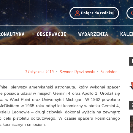
person
t
Dołącz do redakcji
RONAUTYKA
OBSERWACJE
WYDARZENIA
KALE
Posted on
27 stycznia 2019
by
Szymon Ryszkowski
5k odsłon
hite, pierwszy amerykański astronauta, który wykonał spacer
 posiada udział w misjach Gemini 4 oraz Apollo 1. Urodził się
wą w West Point oraz Uniwersytet Michigan. W 1962 powołano
Divittem w 1965 roku odbył lot kosmiczny w statku Gemini 4,
sieju Leonowie – drugi człowiek, dokonał wyjścia na zewnątrz
go celu pistoletu odrzutowego. W czasie spaceru kosmicznego
ała kosmicznym śmieciem.