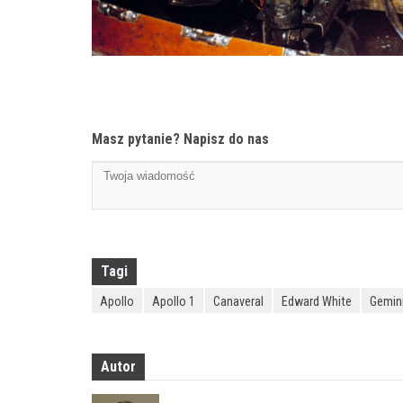
Masz pytanie? Napisz do nas
Tagi
Apollo
Apollo 1
Canaveral
Edward White
Gemini
Autor