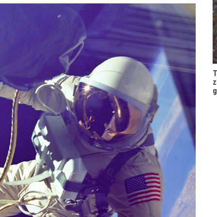
T
z
g