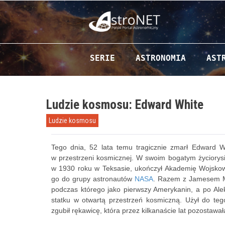
Przejdź do zawartości
SERIE
ASTRONOMIA
AST
Ludzie kosmosu: Edward White
Ludzie kosmosu
Tego dnia, 52 lata temu tragicznie zmarł Edward W
w przestrzeni kosmicznej. W swoim bogatym życiorysie
w 1930 roku w Teksasie, ukończył Akademię Wojsko
go do grupy astronautów
NASA
. Razem z Jamesem Mc
podczas którego jako pierwszy Amerykanin, a po Alek
statku w otwartą przestrzeń kosmiczną. Użył do te
zgubił rękawicę, która przez kilkanaście lat pozostaw