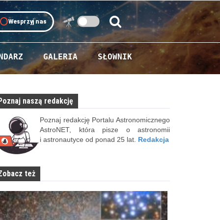
oll
Wesprzyj nas
Szukaj:
Szukaj
NDARZ
GALERIA
SŁOWNIK
Poznaj naszą redakcję
Poznaj redakcję Portalu Astronomicznego
AstroNET, która pisze o astronomii
i astronautyce od ponad 25 lat.
Redakcja
Zobacz też