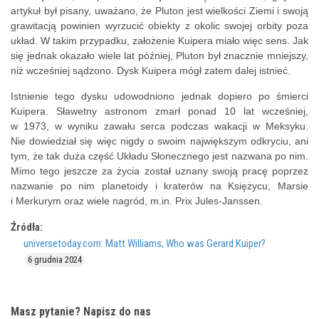
artykuł był pisany, uważano, że Pluton jest wielkości Ziemi i swoją
grawitacją powinien wyrzucić obiekty z okolic swojej orbity poza
układ. W takim przypadku, założenie Kuipera miało więc sens. Jak
się jednak okazało wiele lat później, Pluton był znacznie mniejszy,
niż wcześniej sądzono. Dysk Kuipera mógł zatem dalej istnieć.
Istnienie tego dysku udowodniono jednak dopiero po śmierci
Kuipera. Sławetny astronom zmarł ponad 10 lat wcześniej,
w 1973, w wyniku zawału serca podczas wakacji w Meksyku.
Nie dowiedział się więc nigdy o swoim największym odkryciu, ani
tym, że tak duża część Układu Słonecznego jest nazwana po nim.
Mimo tego jeszcze za życia został uznany swoją pracę poprzez
nazwanie po nim planetoidy i kraterów na Księżycu, Marsie
i Merkurym oraz wiele nagród, m.in. Prix Jules-Janssen.
Źródła:
universetoday.com: Matt Williams; Who was Gerard Kuiper?
6 grudnia 2024
Masz pytanie? Napisz do nas