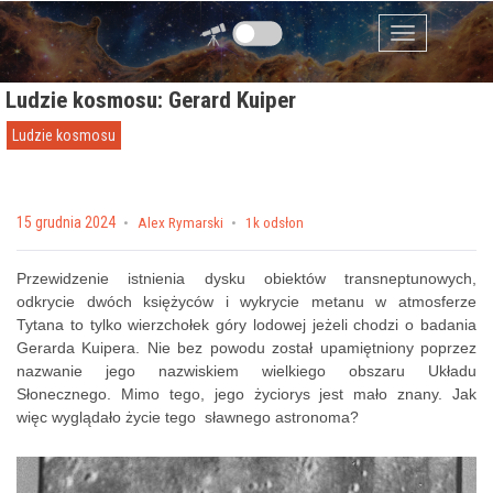
Przejdź do zawartości
Menu
Ludzie kosmosu: Gerard Kuiper
Ludzie kosmosu
Posted on
15 grudnia 2024
by
Alex Rymarski
1k odsłon
Przewidzenie istnienia dysku obiektów transneptunowych,
odkrycie dwóch księżyców i wykrycie metanu w atmosferze
Tytana to tylko wierzchołek góry lodowej jeżeli chodzi o badania
Gerarda Kuipera. Nie bez powodu został upamiętniony poprzez
nazwanie jego nazwiskiem wielkiego obszaru Układu
Słonecznego. Mimo tego, jego życiorys jest mało znany. Jak
więc wyglądało życie tego sławnego astronoma?