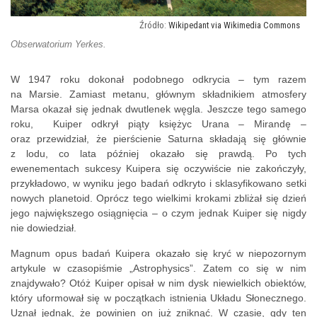
Wikipedant via Wikimedia Commons
Obserwatorium Yerkes.
W 1947 roku dokonał podobnego odkrycia – tym razem
na Marsie. Zamiast metanu, głównym składnikiem atmosfery
Marsa okazał się jednak dwutlenek węgla. Jeszcze tego samego
roku, Kuiper odkrył piąty księżyc Urana – Mirandę –
oraz przewidział, że pierścienie Saturna składają się głównie
z lodu, co lata później okazało się prawdą. Po tych
ewenementach sukcesy Kuipera się oczywiście nie zakończyły,
przykładowo, w wyniku jego badań odkryto i sklasyfikowano setki
nowych planetoid. Oprócz tego wielkimi krokami zbliżał się dzień
jego największego osiągnięcia – o czym jednak Kuiper się nigdy
nie dowiedział.
Magnum opus badań Kuipera okazało się kryć w niepozornym
artykule w czasopiśmie „Astrophysics”. Zatem co się w nim
znajdywało? Otóż Kuiper opisał w nim dysk niewielkich obiektów,
który uformował się w początkach istnienia Układu Słonecznego.
Uznał jednak, że powinien on już zniknąć. W czasie, gdy ten