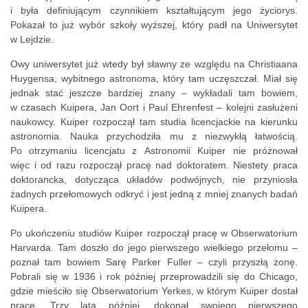
i była definiującym czynnikiem kształtującym jego życiorys.
Pokazał to już wybór szkoły wyższej, który padł na Uniwersytet
w Lejdzie.
Owy uniwersytet już wtedy był sławny ze względu na Christiaana
Huygensa, wybitnego astronoma, który tam uczęszczał. Miał się
jednak stać jeszcze bardziej znany – wykładali tam bowiem,
w czasach Kuipera, Jan Oort i Paul Ehrenfest – kolejni zasłużeni
naukowcy. Kuiper rozpoczął tam studia licencjackie na kierunku
astronomia. Nauka przychodziła mu z niezwykłą łatwością.
Po otrzymaniu licencjatu z Astronomii Kuiper nie próżnował
więc i od razu rozpoczął pracę nad doktoratem. Niestety praca
doktorancka, dotycząca układów podwójnych, nie przyniosła
żadnych przełomowych odkryć i jest jedną z mniej znanych badań
Kuipera.
Po ukończeniu studiów Kuiper rozpoczął pracę w Obserwatorium
Harvarda. Tam doszło do jego pierwszego wielkiego przełomu –
poznał tam bowiem Sarę Parker Fuller – czyli przyszłą żonę.
Pobrali się w 1936 i rok później przeprowadzili się do Chicago,
gdzie mieściło się Obserwatorium Yerkes, w którym Kuiper dostał
pracę. Trzy lata później, dokonał swojego pierwszego