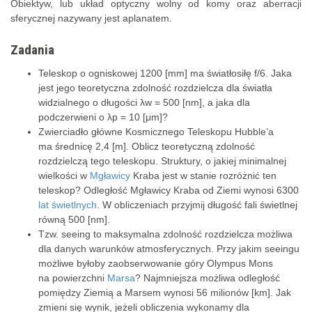
Obiektyw, lub układ optyczny wolny od komy oraz aberracji
sferycznej nazywany jest aplanatem.
Zadania
Teleskop o ogniskowej 1200 [mm] ma światłosiłę f/6. Jaka
jest jego teoretyczna zdolność rozdzielcza dla światła
widzialnego o długości λw = 500 [nm], a jaka dla
podczerwieni o λp = 10 [μm]?
Zwierciadło główne Kosmicznego Teleskopu Hubble’a
ma średnicę 2,4 [m]. Oblicz teoretyczną zdolność
rozdzielczą tego teleskopu. Struktury, o jakiej minimalnej
wielkości w
Mgławicy
Kraba jest w stanie rozróżnić ten
teleskop? Odległość Mgławicy Kraba od Ziemi wynosi 6300
lat świetlnych
. W obliczeniach przyjmij długość fali świetlnej
równą 500 [nm].
Tzw. seeing to maksymalna zdolność rozdzielcza możliwa
dla danych warunków atmosferycznych. Przy jakim seeingu
możliwe byłoby zaobserwowanie góry Olympus Mons
na powierzchni
Marsa
? Najmniejsza możliwa odległość
pomiędzy Ziemią a Marsem wynosi 56 milionów [km]. Jak
zmieni się wynik, jeżeli obliczenia wykonamy dla