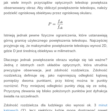
jak wiele innych przyrządów optycznych teleskop powiększa
obserwowany obraz. Aby obliczyć powiększenie teleskopu, należy
podzielić ogniskową obiektywu przez ogniskową okularu.
Istnieją jednak pewne fizyczne ograniczenia, które ustanawiają
górną granicę użytecznego powiększenia teleskopu. Najczęściej
przyjmuje się, że maksymalne powiększenie teleskopu wynosi 2D,
gdzie D jest średnicą obiektywu w milimetrach.
Dlaczego jednak powiększanie obrazu wydaje się tak ważne?
Jedną z istotnych cech układów optycznych, która utrudnia
precyzyjne obserwacje, jest zdolność rozdzielcza. Zdolność
rozdzielczą definiuje się, jako najmniejszą odległość kątową
pomiędzy dwoma punktami, przy której można te punkty
rozróżnić. Przy mniejszej odległości punkty zleją się ze sobą.
Przyczyną zlewania się blisko położonych punktów jest dyfrakcja
światła na szczelinach.
Zdolność rozdzielcza dla ludzkiego oko wynosi ok. 3
minut
kątowych
(3’), lecz niektórzy ludzie mogą dostrzegać nawet