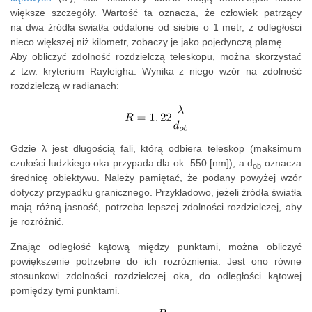
większe szczegóły. Wartość ta oznacza, że człowiek patrzący
na dwa źródła światła oddalone od siebie o 1 metr, z odległości
nieco większej niż kilometr, zobaczy je jako pojedynczą plamę.
Aby obliczyć zdolność rozdzielczą teleskopu, można skorzystać
z tzw. kryterium Rayleigha. Wynika z niego wzór na zdolność
rozdzielczą w radianach:
Gdzie λ jest długością fali, którą odbiera teleskop (maksimum
czułości ludzkiego oka przypada dla ok. 550 [nm]), a d
oznacza
ob
średnicę obiektywu. Należy pamiętać, że podany powyżej wzór
dotyczy przypadku granicznego. Przykładowo, jeżeli źródła światła
mają różną jasność, potrzeba lepszej zdolności rozdzielczej, aby
je rozróżnić.
Znając odległość kątową między punktami, można obliczyć
powiększenie potrzebne do ich rozróżnienia. Jest ono równe
stosunkowi zdolności rozdzielczej oka, do odległości kątowej
pomiędzy tymi punktami.