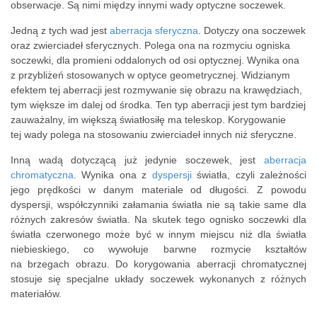
obserwacje. Są nimi między innymi wady optyczne soczewek.
Jedną z tych wad jest
aberracja sferyczna
. Dotyczy ona soczewek
oraz zwierciadeł sferycznych. Polega ona na rozmyciu ogniska
soczewki, dla promieni oddalonych od osi optycznej. Wynika ona
z przybliżeń stosowanych w optyce geometrycznej. Widzianym
efektem tej aberracji jest rozmywanie się obrazu na krawędziach,
tym większe im dalej od środka. Ten typ aberracji jest tym bardziej
zauważalny, im większą światłosiłę ma teleskop. Korygowanie
tej wady polega na stosowaniu zwierciadeł innych niż sferyczne.
Inną wadą dotyczącą już jedynie soczewek, jest
aberracja
chromatyczna
. Wynika ona z
dyspersji
światła, czyli zależności
jego prędkości w danym materiale od długości. Z powodu
dyspersji, współczynniki załamania światła nie są takie same dla
różnych zakresów światła. Na skutek tego ognisko soczewki dla
światła czerwonego może być w innym miejscu niż dla światła
niebieskiego, co wywołuje barwne rozmycie kształtów
na brzegach obrazu. Do korygowania aberracji chromatycznej
stosuje się specjalne układy soczewek wykonanych z różnych
materiałów.