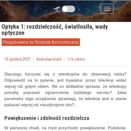
Przejdź do zawartości
Menu
Optyka 1: rozdzielczość, światłosiła, wady
optyczne
Przygotowanie do Olimpiady Astronomicznej
Posted on
15 grudnia 2021
by
Radosław Kubiś
11k odsłon
Dlaczego korzysta się z teleskopów do obserwacji nieba?
Odpowiedź na to pytanie, jest trywialna: przez teleskop widać
więcej niż gołym okiem. Ale co dokładnie sprawia, że teleskopy
potrafią poprawić ograniczenia ludzkiego wzroku? Jakie
parametry tego urządzenia sprawiają, że teleskop jest w stanie
pokazać więcej niż nieuzbrojone oko?
Powiększenie i zdolność rozdzielcza
W pierwszej chwili, na myśl przychodzi powiększenie. Podobnie,