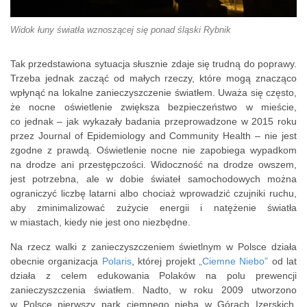
Widok łuny światła wznoszącej się ponad śląski Rybnik
Tak przedstawiona sytuacja słusznie zdaje się trudną do poprawy.
Trzeba jednak zacząć od małych rzeczy, które mogą znacząco
wpłynąć na lokalne zanieczyszczenie światłem. Uważa się często,
że nocne oświetlenie zwiększa bezpieczeństwo w mieście,
co jednak – jak wykazały badania przeprowadzone w 2015 roku
przez Journal of Epidemiology and Community Health – nie jest
zgodne z prawdą. Oświetlenie nocne nie zapobiega wypadkom
na drodze ani przestępczości. Widoczność na drodze owszem,
jest potrzebna, ale w dobie świateł samochodowych można
ograniczyć liczbę latarni albo chociaż wprowadzić czujniki ruchu,
aby zminimalizować zużycie energii i natężenie światła
w miastach, kiedy nie jest ono niezbędne.
Na rzecz walki z zanieczyszczeniem świetlnym w Polsce działa
obecnie organizacja
Polaris
, której projekt
„Ciemne Niebo”
od lat
działa z celem edukowania Polaków na polu prewencji
zanieczyszczenia światłem. Nadto, w roku 2009 utworzono
w Polsce pierwszy park ciemnego nieba w Górach Izerskich,