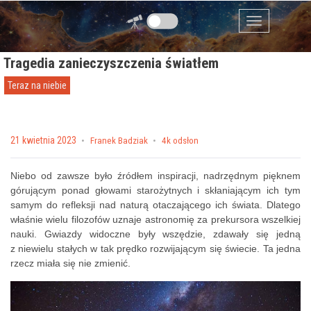
Przejdź do zawartości
Menu
Tragedia zanieczyszczenia światłem
Teraz na niebie
Posted on
21 kwietnia 2023
by
Franek Badziak
4k odsłon
Niebo od zawsze było źródłem inspiracji, nadrzędnym pięknem
górującym ponad głowami starożytnych i skłaniającym ich tym
samym do refleksji nad naturą otaczającego ich świata. Dlatego
właśnie wielu filozofów uznaje astronomię za prekursora wszelkiej
nauki. Gwiazdy widoczne były wszędzie, zdawały się jedną
z niewielu stałych w tak prędko rozwijającym się świecie. Ta jedna
rzecz miała się nie zmienić.