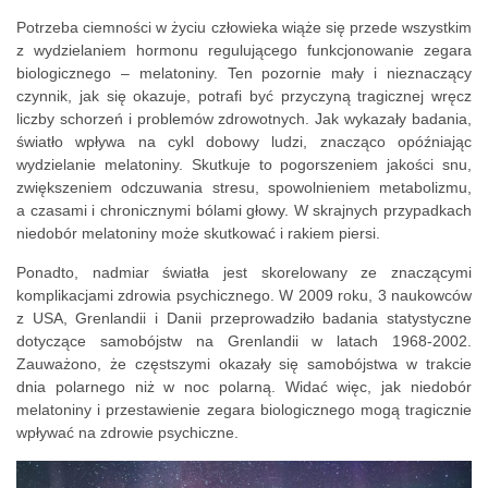
Potrzeba ciemności w życiu człowieka wiąże się przede wszystkim
z wydzielaniem hormonu regulującego funkcjonowanie zegara
biologicznego – melatoniny. Ten pozornie mały i nieznaczący
czynnik, jak się okazuje, potrafi być przyczyną tragicznej wręcz
liczby schorzeń i problemów zdrowotnych. Jak wykazały badania,
światło wpływa na cykl dobowy ludzi, znacząco opóźniając
wydzielanie melatoniny. Skutkuje to pogorszeniem jakości snu,
zwiększeniem odczuwania stresu, spowolnieniem metabolizmu,
a czasami i chronicznymi bólami głowy. W skrajnych przypadkach
niedobór melatoniny może skutkować i rakiem piersi.
Ponadto, nadmiar światła jest skorelowany ze znaczącymi
komplikacjami zdrowia psychicznego. W 2009 roku, 3 naukowców
z USA, Grenlandii i Danii przeprowadziło badania statystyczne
dotyczące samobójstw na Grenlandii w latach 1968-2002.
Zauważono, że częstszymi okazały się samobójstwa w trakcie
dnia polarnego niż w noc polarną. Widać więc, jak niedobór
melatoniny i przestawienie zegara biologicznego mogą tragicznie
wpływać na zdrowie psychiczne.