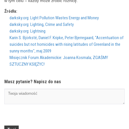
w tym celu – każdy może zrobić różnicę.
Źródła:
darksky.org: Light Pollution Wastes Energy and Money
darksky.org: Lighting, Crime and Safety
darksky.org: Lightning
Karin S. Björksté, Daniel F. Kripke, Peter Bjerregaard, "Accentuation of
suicides but not homicides with rising latitudes of Greenland in the
sunny months", maj 2009
Misięcznik Forum Akademickie: Joanna Kosmala; ZGAŚMY
SZTUCZNY KSIĘŻYC!
Masz pytanie? Napisz do nas