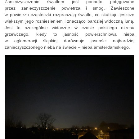
Zanieczyszczenie światłem jest ponadto potęgowane
przez zanieczyszczenie powietrza i smog. Zawieszone
w powietrzu cząsteczki rozpraszają światło, co skutkuje jeszcze
większym jego rozniesieniem i znacząco bardziej widoczną łuną.
Jest to szczególnie widoczne w czasie polskiego okresu
grzewczego, kiedy to jasność powierzchniowa nieba
w aglomeracji śląskiej dorównuje jasności najbardziej
zanieczyszczonego nieba na świecie – nieba amsterdamskiego.