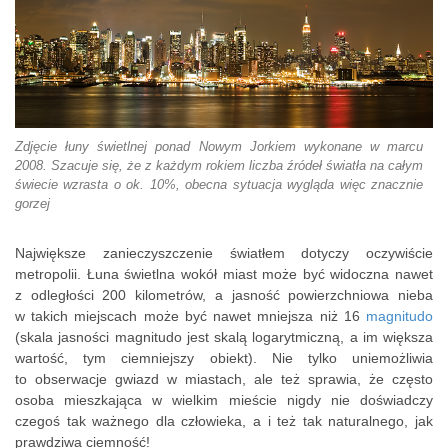
Zdjęcie łuny świetlnej ponad Nowym Jorkiem wykonane w marcu
2008. Szacuje się, że z każdym rokiem liczba źródeł światła na całym
świecie wzrasta o ok. 10%, obecna sytuacja wygląda więc znacznie
gorzej
Największe zanieczyszczenie światłem dotyczy oczywiście
metropolii. Łuna świetlna wokół miast może być widoczna nawet
z odległości 200 kilometrów, a jasność powierzchniowa nieba
w takich miejscach może być nawet mniejsza niż 16
magnitudo
(skala jasności magnitudo jest skalą logarytmiczną, a im większa
wartość, tym ciemniejszy obiekt). Nie tylko uniemożliwia
to obserwacje gwiazd w miastach, ale też sprawia, że często
osoba mieszkająca w wielkim mieście nigdy nie doświadczy
czegoś tak ważnego dla człowieka, a i też tak naturalnego, jak
prawdziwa ciemność!