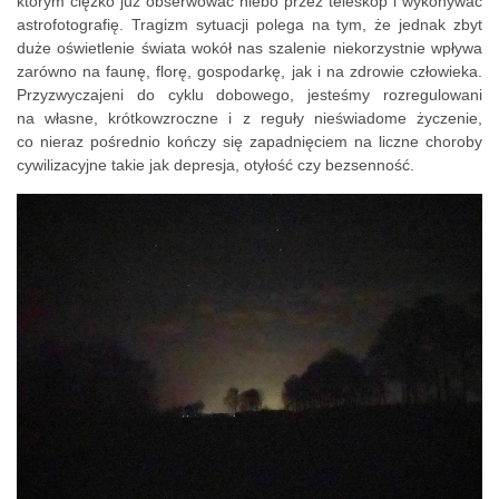
którym ciężko już obserwować niebo przez teleskop i wykonywać
astrofotografię. Tragizm sytuacji polega na tym, że jednak zbyt
duże oświetlenie świata wokół nas szalenie niekorzystnie wpływa
zarówno na faunę, florę, gospodarkę, jak i na zdrowie człowieka.
Przyzwyczajeni do cyklu dobowego, jesteśmy rozregulowani
na własne, krótkowzroczne i z reguły nieświadome życzenie,
co nieraz pośrednio kończy się zapadnięciem na liczne choroby
cywilizacyjne takie jak depresja, otyłość czy bezsenność.