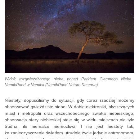
Widok rozgwieżdżonego nieba ponad Parkiem Ciemnego Nieba
NamibRand w Namibii (NamibRand Nature Reserve).
Niestety, dopuściliśmy do sytuacji, gdy coraz rzadziej możemy
obserwować gwieździste niebo. W dobie elektroniki, błyszczących
miast i metropolii oraz wszechobecnego światła niebieskiego,
obserwacja sfery niebieskiej staje się w wielu miejscach nie tyle
trudna, ile niemalże niemożliwa. I nie jest niestety tak,
że zanieczyszczenie światłem utrudnia życie jedynie astronomom,