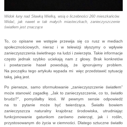
Widok łuny nad Sławką Wielką, wsią o liczebności 260 mieszkańców.
Widać, jak nawet w tak małych miasteczkach, zanieczyszczenie
światłem jest znaczące
To, co opisane we wstępie przewija się co rusz w mediach
społecznościowych, nieraz i w telewizji słyszymy o wpływie
zanieczyszczenia świetlnego na ludzi i zwierzęta. Takie informacje
często jednak szybko uciekają nam z głowy. Brak konkretów
i powtarzanie haseł powodują, że ignorujemy problem.
Na początku tego artykułu wypada mi więc przedstawić sytuację
taką, jaką jest.
Po pierwsze, samo sformułowanie „zanieczyszczenie światłem”
może stanowić zagadkę. „Jak to zanieczyszczenie, co to, światło
brudzi?”, pomyślałby ktoś. W pewnym sensie odpowiedź
na to pytanie może być twierdząca. Światło bowiem
zanieczyszcza naturalny krajobraz środowiska, utrudniając
funkcjonowanie gatunkom zarówno zwierząt, jak i roślin,
przystosowanym do życia w ciemności. Dlatego sztuczne światło