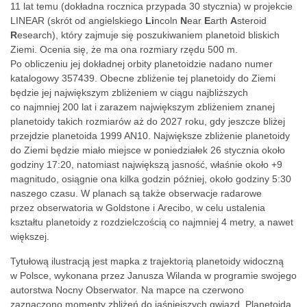
11 lat temu (dokładna rocznica przypada 30 stycznia) w projekcie
LINEAR (skrót od angielskiego
Li
ncoln
N
ear
E
arth
A
steroid
R
esearch), który zajmuje się poszukiwaniem planetoid bliskich
Ziemi. Ocenia się, że ma ona rozmiary rzędu 500 m.
Po obliczeniu jej dokładnej orbity planetoidzie nadano numer
katalogowy 357439. Obecne zbliżenie tej planetoidy do Ziemi
będzie jej największym zbliżeniem w ciągu najbliższych
co najmniej 200 lat i zarazem największym zbliżeniem znanej
planetoidy takich rozmiarów aż do 2027 roku, gdy jeszcze bliżej
przejdzie planetoida 1999 AN10. Największe zbliżenie planetoidy
do Ziemi będzie miało miejsce w poniedziałek 26 stycznia około
godziny 17:20, natomiast największą jasność, właśnie około +9
magnitudo, osiągnie ona kilka godzin później, około godziny 5:30
naszego czasu. W planach są także obserwacje radarowe
przez obserwatoria w Goldstone i Arecibo, w celu ustalenia
kształtu planetoidy z rozdzielczością co najmniej 4 metry, a nawet
większej.
Tytułową ilustracją jest mapka z trajektorią planetoidy widoczną
w Polsce, wykonana przez Janusza Wilanda w programie swojego
autorstwa
Nocny Obserwator. Na mapce na czerwono
zaznaczono momenty zbliżeń do jaśniejszych gwiazd. Planetoida