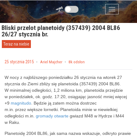
Przejdź do zawartości
Menu
Bliski przelot planetoidy (357439) 2004 BL86
26/27 stycznia br.
Teraz na niebie
Posted on
25 stycznia 2015
by
Ariel Majcher
8k odsłon
W nocy z najbliższego poniedziałku 26 stycznia na wtorek 27
stycznia do Ziemi zbliży się planetoida (357439) 2004 BL86.
W minimalnej odległości, 1,2 miliona km, planetoida przejdzie
w poniedziałek, ok. godz. 17:20, osiągając jasność mniej więcej
+9
magnitudo
. Będzie ją zatem można dostrzec
m.in. przez większe lornetki. Planetoida minie w niewielkiej
odległości m.in.
gromady otwarte
gwiazd
M48 w
Hydrze
i M44
w
Raku
.
Planetoidę 2004 BL86, jak sama nazwa wskazuje, odkryto prawie