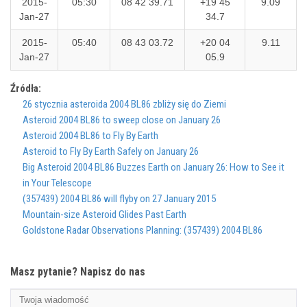
2015-
05:30
08 42 39.71
+19 45
9.09
Jan-27
34.7
2015-
05:40
08 43 03.72
+20 04
9.11
Jan-27
05.9
Źródła:
26 stycznia asteroida 2004 BL86 zbliży się do Ziemi
Asteroid 2004 BL86 to sweep close on January 26
Asteroid 2004 BL86 to Fly By Earth
Asteroid to Fly By Earth Safely on January 26
Big Asteroid 2004 BL86 Buzzes Earth on January 26: How to See it
in Your Telescope
(357439) 2004 BL86 will flyby on 27 January 2015
Mountain-size Asteroid Glides Past Earth
Goldstone Radar Observations Planning: (357439) 2004 BL86
Masz pytanie? Napisz do nas