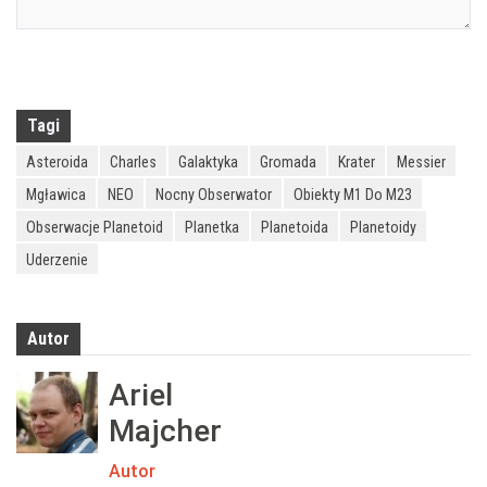
Tagi
Asteroida
Charles
Galaktyka
Gromada
Krater
Messier
Mgławica
NEO
Nocny Obserwator
Obiekty M1 Do M23
Obserwacje Planetoid
Planetka
Planetoida
Planetoidy
Uderzenie
Autor
Ariel
Majcher
Autor