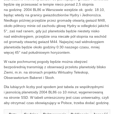
będzie się przesuwać w tempie nieco ponad 2,5 stopnia
na godzinę. 2004 BL86 w Warszawie wzejdzie ok. godz. 18:10,
będąc wtedy na granicy gwiazdozbiorów Hydry i
Jednorożca.
Niedługo później przejdzie przez gromadę otwartą gwiazd M48,
około północy minie od zachodu głowę Hydry w odległości jakichś
5°, zaś nad ranem, gdy już planetoida będzie niestety nisko
nad widnokręgiem, przejdzie ona niecałe pół stopnia na wschód
od gromady otwartej gwiazd M44. Najwyżej nad widnokręgiem
planetoida będzie około godziny 0:30 naszego czasu, mniej
więcej 45° nad południowym horyzontem.
W razie pochmurnej pogody będzie można obejrzeć
bezpośrednią transmisję z obserwacji przelotu planetoidy blisko
Ziemi, m.in. na stronach
projektu Wirtualny Teleskop,
Obserawtorium Bakeret i
Slooh.
Dla lubiących liczby pod spodem jest tabela ze współrzędnymi
i jasnością planetoidy 2004 BL86 co 10 minut, wygenerowaną
na stronie
SSD. W tabeli umieszczony jest czas uniwersalny, czyli
aby otrzymać czas obowiązujący w Polsce, trzeba dodać godzinę.