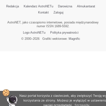
Redakcja
Kalendarz AstroNETu
Darowizna
Almukantarat
Kontakt
Zaloguj
AstroNET, jako czasopismo internetowe, posiada międzynarodowy
numer ISSN 1689-5592.
Logo AstroNETu
Polityka prywatności
© 2000–
2026
Grafiki wektorowe:
Magnific
Nasz portal korzysta z ciasteczek, aby zwiększyć Twoją 
korzystania ze strony. Możesz je wyłączyć w ustawieni
swojej przeglądarki.
Szczegóły