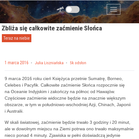
Przejdź do zawartości
Menu
Zbliża się całkowite zaćmienie Słońca
Teraz na niebie
Posted on
1 marca 2016
by
Julia Liszniańska
5k odsłon
9 marca 2016 roku cień Księżyca przetnie Sumatrę, Borneo,
Celebes i Pacyfik. Całkowite zaćmienie Słońca rozpocznie się
na Oceanie Indyjskim i zakończy na północ od Hawajów.
Częściowe zaćmienie widoczne będzie na znacznie większym
obszarze, w tym w południowo-wschodniej Azji, Chinach, Japonii
i Australii.
W skali światowej, zaćmienie będzie trwało 3 godziny i 20 minut,
ale w dowolnym miejscu na Ziemi potrwa ono trwało maksymalnie
nieco ponad 4 minuty. Zjawiska w pełni doświadczą jedynie