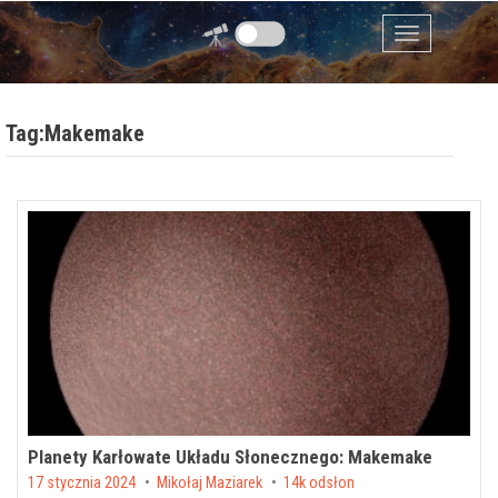
Przejdź do zawartości
Menu
Tag:Makemake
Planety Karłowate Układu Słonecznego: Makemake
Posted on
17 stycznia 2024
by
Mikołaj Maziarek
14k odsłon