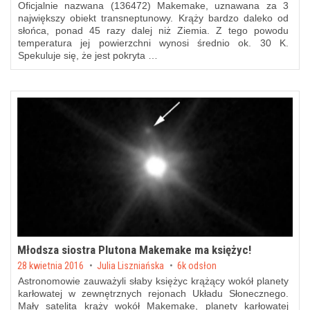
Oficjalnie nazwana (136472) Makemake, uznawana za 3
największy obiekt transneptunowy. Krąży bardzo daleko od
słońca, ponad 45 razy dalej niż Ziemia. Z tego powodu
temperatura jej powierzchni wynosi średnio ok. 30 K.
Spekuluje się, że jest pokryta …
Młodsza siostra Plutona Makemake ma księżyc!
Posted on
28 kwietnia 2016
by
Julia Liszniańska
6k odsłon
Astronomowie zauważyli słaby księżyc krążący wokół planety
karłowatej w zewnętrznych rejonach Układu Słonecznego.
Mały satelita krąży wokół Makemake, planety karłowatej