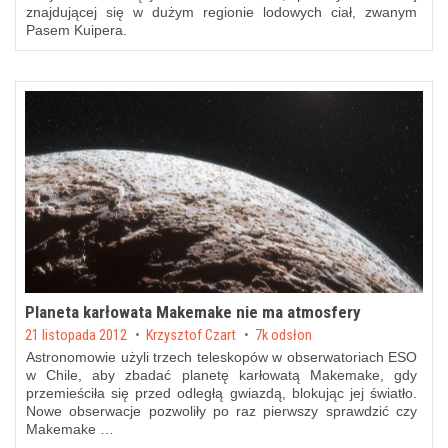
znajdującej się w dużym regionie lodowych ciał, zwanym
Pasem Kuipera.
Planeta karłowata Makemake nie ma atmosfery
Posted on
21 listopada 2012
by
Krzysztof Czart
7k odsłon
Astronomowie użyli trzech teleskopów w obserwatoriach ESO
w Chile, aby zbadać planetę karłowatą Makemake, gdy
przemieściła się przed odległą gwiazdą, blokując jej światło.
Nowe obserwacje pozwoliły po raz pierwszy sprawdzić czy
Makemake …