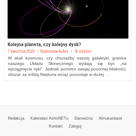
Kolejna planeta, czy kolejny dysk?
Posted on
7 kwietnia 2020
by
Radosław Kubiś
7k odsłon
W skali kosmosu, czy chociażby naszej galaktyki, granice
naszego Układu Słonecznego wydają się być „na
wyciągnięcie ręki”. Jednak pomimo swojej pozornej bliskości,
obszar za orbitą Neptuna wciąż pozostaje w dużej …
Redakcja
Kalendarz AstroNETu
Darowizna
Almukantarat
Kontakt
Zaloguj