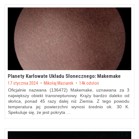
Planety Karłowate Układu Słonecznego: Makemake
Posted on
17 stycznia 2024
by
Mikołaj Maziarek
14k odsłon
Oficjalnie nazwana (136472) Makemake, uznawana za 3
największy obiekt transneptunowy. Krąży bardzo daleko od
słońca, ponad 45 razy dalej niż Ziemia. Z tego powodu
temperatura jej powierzchni wynosi średnio ok. 30 K.
Spekuluje się, że jest pokryta …