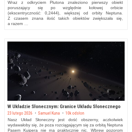
Wraz z odkryciem Plutona znaleziono pierwszy obiekt
poruszający się po względnie kołowej orbicie
(ekscentryczność: 0,2444), większej od orbity Neptuna.
Z czasem znana ilość takich obiektów zwiększała się,
a razem …
W Układzie Słonecznym: Granice Układu Słonecznego
Posted on
23 lutego 2026
by
Samuel Kuna
10k odsłon
Nasz Układ Słoneczny jest dość obszerny, aczkolwiek
wydawałoby się, że poza rozciągającym się za orbitą Neptuna
Pasem Kuipera nie ma praktycznie nic. Wbrew pozorom