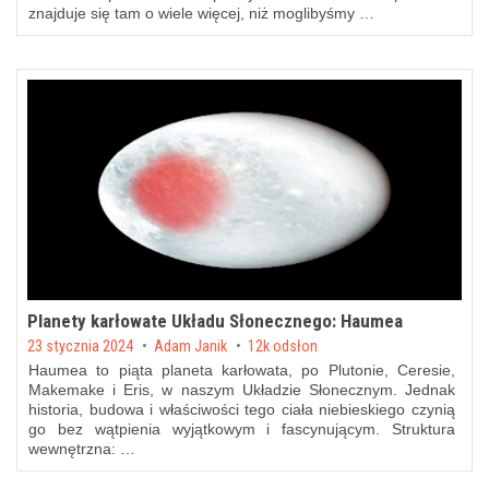
znajduje się tam o wiele więcej, niż moglibyśmy …
Planety karłowate Układu Słonecznego: Haumea
Posted on
23 stycznia 2024
by
Adam Janik
12k odsłon
Haumea to piąta planeta karłowata, po Plutonie, Ceresie,
Makemake i Eris, w naszym Układzie Słonecznym. Jednak
historia, budowa i właściwości tego ciała niebieskiego czynią
go bez wątpienia wyjątkowym i fascynującym. Struktura
wewnętrzna: …