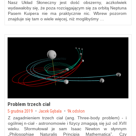
Nasz Układ Słoneczny jest dość obszerny, aczkolwiek
wydawałoby się, że poza rozciągającym się za orbitą Neptuna
Pasem Kuipera nie ma praktycznie nic. Wbrew pozorom
znajduje się tam o wiele więcej, niż moglibyśmy …
Problem trzech ciał
Posted on
5 grudnia 2019
by
Jacek Gębala
9k odsłon
Z zagadnieniem trzech ciał (ang. Three-body problem) - i
ogólniej n-ciał - astronomowie i fizycy zmagają się już od XVII
wieku. Sformułował je sam Isaac Newton w słynnym
„Philosophiae Naturalis Principia Mathematica”. Czy