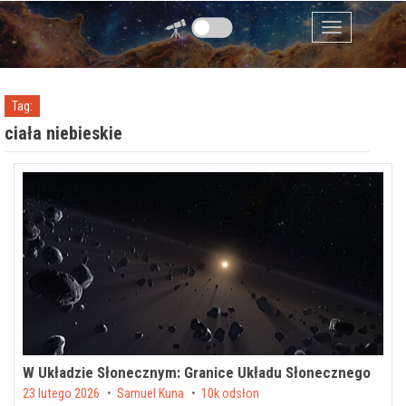
Przejdź do zawartości
Menu
Tag:
ciała niebieskie
W Układzie Słonecznym: Granice Układu Słonecznego
Posted on
23 lutego 2026
by
Samuel Kuna
10k odsłon