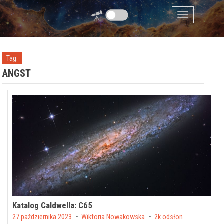
Przejdź do zawartości
Menu
Tag:
ANGST
Katalog Caldwella: C65
Posted on
27 października 2023
by
Wiktoria Nowakowska
2k odsłon