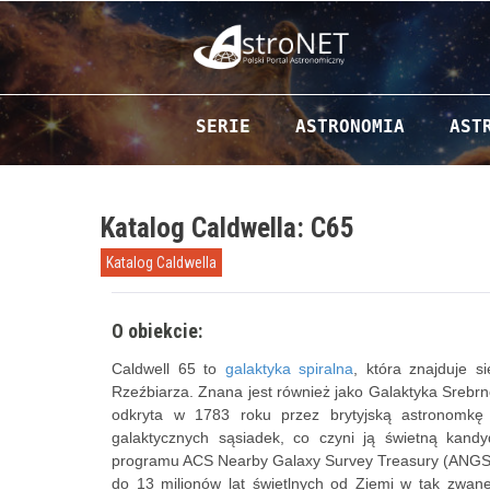
Przejdź do zawartości
SERIE
ASTRONOMIA
AST
Katalog Caldwella: C65
Katalog Caldwella
O obiekcie:
Caldwell 65 to
galaktyka spiralna
, która znajduje 
Rzeźbiarza. Znana jest również jako Galaktyka Srebrn
odkryta w 1783 roku przez brytyjską astronomkę 
galaktycznych sąsiadek, co czyni ją świetną kan
programu ACS Nearby Galaxy Survey Treasury (ANGST)
do 13 milionów lat świetlnych od Ziemi w tak zwane