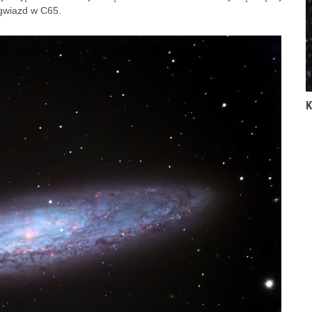
 gwiazd w C65.
K