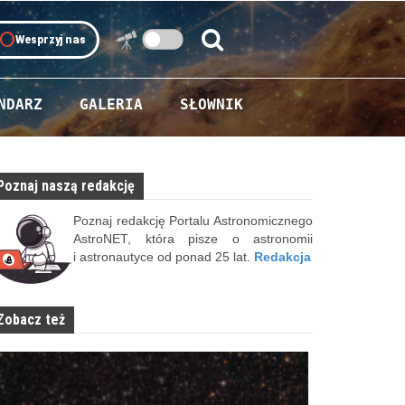
oll
Wesprzyj nas
Szukaj:
Szukaj
NDARZ
GALERIA
SŁOWNIK
Poznaj naszą redakcję
Poznaj redakcję Portalu Astronomicznego
AstroNET, która pisze o astronomii
i astronautyce od ponad 25 lat.
Redakcja
Zobacz też