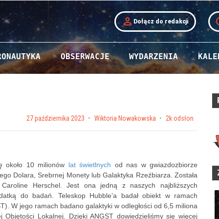
person
t
Dołącz do redakcji
RONAUTYKA
OBSERWACJE
WYDARZENIA
KALE
Posted on
27 października 2023
by
Wiktoria Nowakowska
2k odsłon
się około 10 milionów
lat świetlnych
od nas w gwiazdozbiorze
ego Dolara, Srebrnej Monety lub Galaktyka Rzeźbiarza. Została
Caroline Herschel. Jest ona jedną z naszych najbliższych
dydatką do badań. Teleskop Hubble’a badał obiekt w ramach
. W jego ramach badano galaktyki w odległości od 6,5 miliona
j Objętości Lokalnej. Dzięki ANGST dowiedzieliśmy się więcej