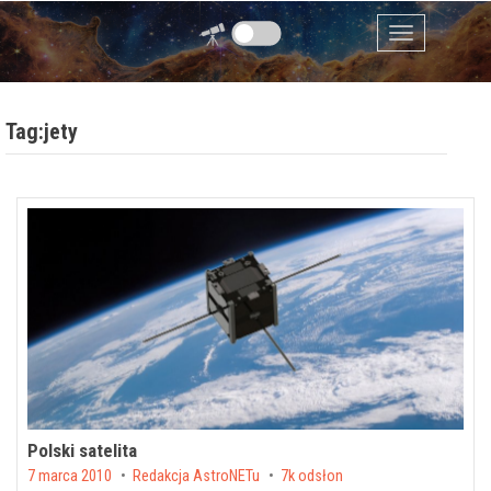
Przejdź do zawartości
Menu
Tag:jety
Polski satelita
Posted on
7 marca 2010
by
Redakcja AstroNETu
7k odsłon