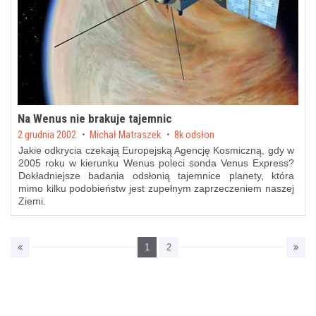
Na Wenus nie brakuje tajemnic
Posted on
2 grudnia 2002
by
Michał Matraszek
8k odsłon
Jakie odkrycia czekają Europejską Agencję Kosmiczną, gdy w
2005 roku w kierunku Wenus poleci sonda Venus Express?
Dokładniejsze badania odsłonią tajemnice planety, która
mimo kilku podobieństw jest zupełnym zaprzeczeniem naszej
Ziemi.
1
2