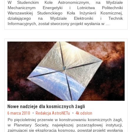
W Studenckim Kole Astronomicznym, na Wydziale
Mechanicznym Energetyki i Lotnictwa Politechniki
Warszawskiej Studenckiego Koła Inżynierii Kosmicznej,
działającego na Wydziale Elektroniki i Technik
Informacyjnych, został stworzony projekt wysłania w …
Nowe nadzieje dla kosmicznych żagli
Posted on
6 marca 2010
by
Redakcja AstroNETu
4k odsłon
Po pięcioletniej przerwie w konstruowaniu kosmicznych żagli,
w Planetary Society, największej pozarządowej instytucji,
zajmującej się eksploracją kosmosu, powstał projekt wysłania