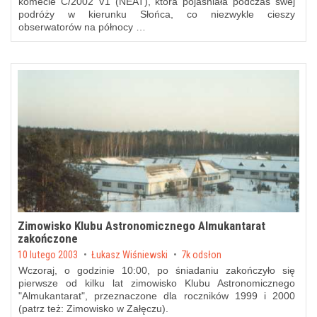
komecie C/2002 V1 (NEAT), która pojaśniała podczas swej
podróży w kierunku Słońca, co niezwykle cieszy
obserwatorów na północy …
Zimowisko Klubu Astronomicznego Almukantarat
zakończone
Posted on
10 lutego 2003
by
Łukasz Wiśniewski
7k odsłon
Wczoraj, o godzinie 10:00, po śniadaniu zakończyło się
pierwsze od kilku lat zimowisko
Klubu Astronomicznego
"Almukantarat"
, przeznaczone dla roczników 1999 i 2000
(patrz też:
Zimowisko w Załęczu
).