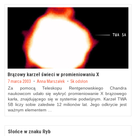
Brązowy karzeł świeci w promieniowaniu X
Posted on
7 marca 2003
by
Anna Marszałek
5k odsłon
Za pomocą Teleskopu Rentgenowskiego Chandra
naukowcom udało się wykryć promieniowanie X brązowego
karła, znajdującego się w systemie podwójnym. Karzeł TWA
5B liczy sobie zaledwie 12 milionów lat. Jego odkrycie jest
ważnym elementem …
Słońce w znaku Ryb