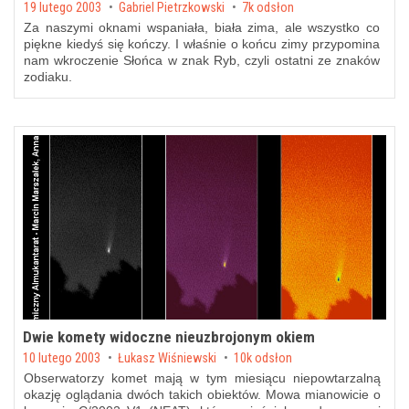
Posted on
19 lutego 2003
by
Gabriel Pietrzkowski
7k odsłon
Za naszymi oknami wspaniała, biała zima, ale wszystko co
piękne kiedyś się kończy. I właśnie o końcu zimy przypomina
nam wkroczenie Słońca w znak Ryb, czyli ostatni ze znaków
zodiaku.
Dwie komety widoczne nieuzbrojonym okiem
Posted on
10 lutego 2003
by
Łukasz Wiśniewski
10k odsłon
Obserwatorzy komet mają w tym miesiącu niepowtarzalną
okazję oglądania dwóch takich obiektów. Mowa mianowicie o