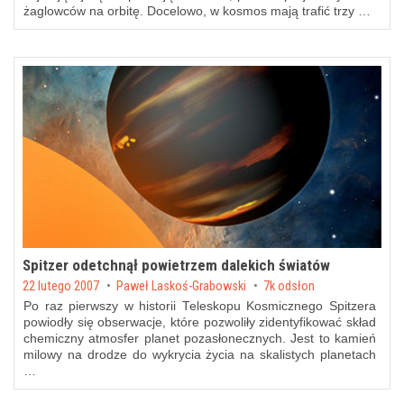
żaglowców na orbitę. Docelowo, w kosmos mają trafić trzy …
Spitzer odetchnął powietrzem dalekich światów
Posted on
22 lutego 2007
by
Paweł Laskoś-Grabowski
7k odsłon
Po raz pierwszy w historii Teleskopu Kosmicznego Spitzera
powiodły się obserwacje, które pozwoliły zidentyfikować skład
chemiczny atmosfer planet pozasłonecznych. Jest to kamień
milowy na drodze do wykrycia życia na skalistych planetach
…