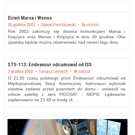
Dzień Marsa i Wenus
Posted on
30 grudnia 2002
by
Gabriel Pietrzkowski
5k odsłon
Rok 2002 zakończy się dwoma koniunkcjami Marsa i
Księżyca oraz Wenus i Księżyca w dniu 30 grudnia. Oba
zjawiska będzie można obserwować nad ranem tego dnia.
STS-113: Endeavour odcumował od ISS
Posted on
3 grudnia 2002
by
Tomasz Lemiech
4k odsłon
O 21:05 czasu polskiego prom Endeavour odcumował od
Międzynarodowej Stacji Kosmicznej. Astronauci wykonali
ostatnie zadanie przed powrotem do domu - umieścili na
orbicie satelitę z serii PICOSAT - MEPSI. Lądowanie
zaplanowano na 21:49 w środę (4 …