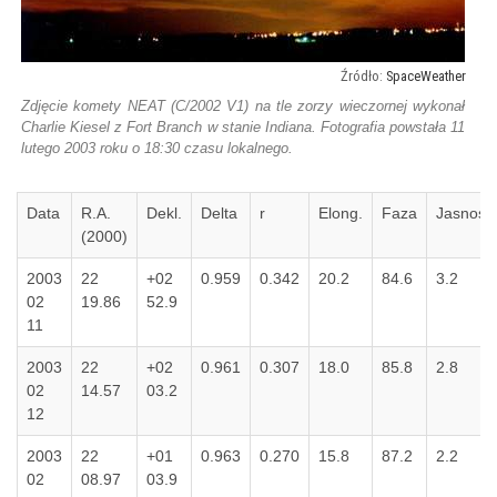
SpaceWeather
Zdjęcie komety NEAT (C/2002 V1) na tle zorzy wieczornej wykonał
Charlie Kiesel z Fort Branch w stanie Indiana. Fotografia powstała 11
lutego 2003 roku o 18:30 czasu lokalnego.
Data
R.A.
Dekl.
Delta
r
Elong.
Faza
Jasność
(2000)
2003
22
+02
0.959
0.342
20.2
84.6
3.2
02
19.86
52.9
11
2003
22
+02
0.961
0.307
18.0
85.8
2.8
02
14.57
03.2
12
2003
22
+01
0.963
0.270
15.8
87.2
2.2
02
08.97
03.9