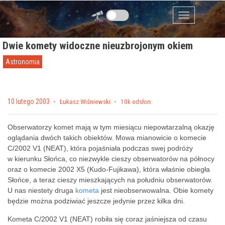
Przejdź do zawartości
Menu
Dwie komety widoczne nieuzbrojonym okiem
Astronomia
Posted on
10 lutego 2003
by
Łukasz Wiśniewski
10k odsłon
Obserwatorzy komet mają w tym miesiącu niepowtarzalną okazję
oglądania dwóch takich obiektów. Mowa mianowicie o komecie
C/2002 V1 (NEAT), która pojaśniała podczas swej podróży
w kierunku Słońca, co niezwykle cieszy obserwatorów na północy
oraz o komecie 2002 X5 (Kudo-Fujikawa), która właśnie obiegła
Słońce, a teraz cieszy mieszkających na południu obserwatorów.
U nas niestety druga
kometa
jest nieobserwowalna. Obie komety
będzie można podziwiać jeszcze jedynie przez kilka dni.
Kometa C/2002 V1 (NEAT) robiła się coraz jaśniejsza od czasu