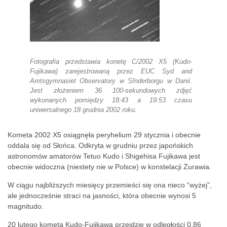
Fotografia przedstawia konetę C/2002 X5 (Kudo-
Fujikawa) zarejestrowaną przez EUC Syd and
Amtsgymnasiet Observatory w Sřnderborgu w Danii.
Jest złożeniem 36 100-sekundowych zdjęć
wykonanych pomiędzy 18:43 a 19:53 czasu
uniwersalnego 18 grudnia 2002 roku.
Kometa 2002 X5 osiągnęła peryhelium 29 stycznia i obecnie
oddala się od Słońca. Odkryta w grudniu przez japońskich
astronomów amatorów Tetuo Kudo i Shigehisa Fujikawa jest
obecnie widoczna (niestety nie w Polsce) w konstelacji Żurawia.
W ciągu najbliższych miesięcy przemieści się ona nieco “wyżej”,
ale jednocześnie straci na jasności, która obecnie wynosi 5
magnitudo.
20 lutego kometa Kudo-Fujikawa przejdzie w odległości 0,86