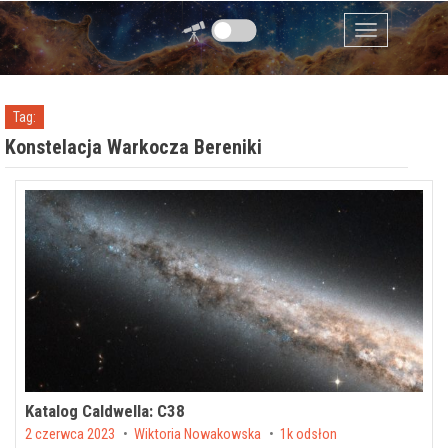
Przejdź do zawartości
Menu
Tag:
Konstelacja Warkocza Bereniki
Katalog Caldwella: C38
Posted on
2 czerwca 2023
by
Wiktoria Nowakowska
1k odsłon