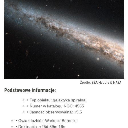
ESA/Hubble & NASA
Podstawowe informacje:
• Typ obiektu: galaktyka spiralna
• Numer w katalogu NGC: 4565
• Jasność obserwowalna: +9,5
• Gwiazdozbiór: Warkocz Bereniki
• Deklinacja: +25d 59m 19s