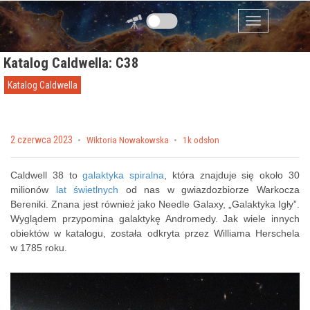
Przejdź do zawartości
Menu
Katalog Caldwella: C38
Katalog Caldwella
Posted on
2 czerwca 2023
by
Wiktoria Nowakowska
1k odsłon
Caldwell 38 to
galaktyka spiralna
, która znajduje się około 30
milionów
lat świetlnych
od nas w gwiazdozbiorze Warkocza
Bereniki. Znana jest również jako Needle Galaxy, „Galaktyka Igły”.
Wyglądem przypomina galaktykę Andromedy. Jak wiele innych
obiektów w katalogu, została odkryta przez Williama Herschela
w 1785 roku.