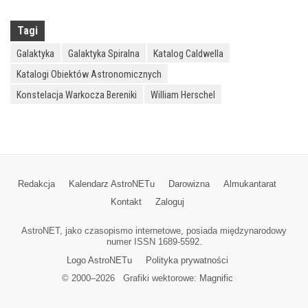
Tagi
Galaktyka
Galaktyka Spiralna
Katalog Caldwella
Katalogi Obiektów Astronomicznych
Konstelacja Warkocza Bereniki
William Herschel
Redakcja
Kalendarz AstroNETu
Darowizna
Almukantarat
Kontakt
Zaloguj
AstroNET, jako czasopismo internetowe, posiada międzynarodowy
numer ISSN 1689-5592.
Logo AstroNETu
Polityka prywatności
© 2000–
2026
Grafiki wektorowe:
Magnific