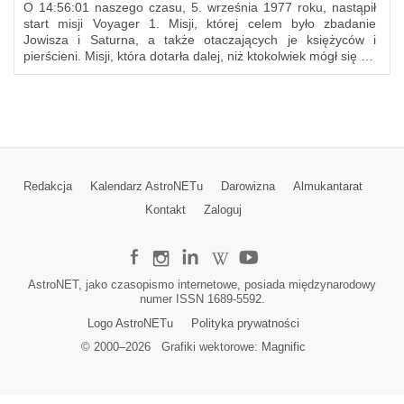
O 14:56:01 naszego czasu, 5. września 1977 roku, nastąpił
start misji Voyager 1. Misji, której celem było zbadanie
Jowisza i Saturna, a także otaczających je księżyców i
pierścieni. Misji, która dotarła dalej, niż ktokolwiek mógł się …
Redakcja
Kalendarz AstroNETu
Darowizna
Almukantarat
Kontakt
Zaloguj
AstroNET, jako czasopismo internetowe, posiada międzynarodowy
numer ISSN 1689-5592.
Logo AstroNETu
Polityka prywatności
© 2000–
2026
Grafiki wektorowe:
Magnific