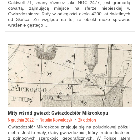
Caldwell 71, znany również jako NGC 2477, jest gromadą
otwartą, zajmującą miejsce na sferze niebieskiej w
Gwiazdozbiorze Rufy w odległości około 4200 lat świetlnych
od Słońca. Ze względu na to, że obiekt może sprawiać
wrażenie gęstego …
Mity wśród gwiazd: Gwiazdozbiór Mikroskopu
Posted on
6 grudnia 2022
by
Natalia Kowalczyk
2k odsłon
Gwiazdozbiór Mikroskopu znajduje się na południowej półkuli
nieba. Jest to mały, słaby gwiazdozbiór, który trudno dostrzec
z północnych szerokości geograficznych. W Polsce latem