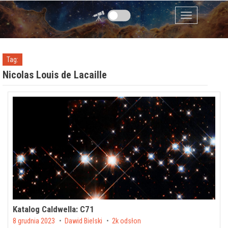
Przejdź do zawartości
Menu
Tag:
Nicolas Louis de Lacaille
Katalog Caldwella: C71
Posted on
8 grudnia 2023
by
Dawid Bielski
2k odsłon