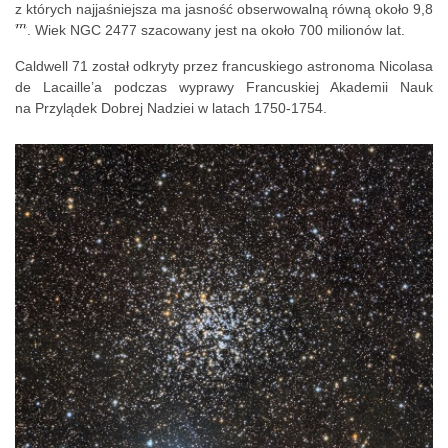
z których najjaśniejsza ma jasność obserwowalną równą około 9,8
. Wiek NGC 2477 szacowany jest na około 700 milionów lat.
Caldwell 71 został odkryty przez francuskiego astronoma Nicolasa
de Lacaille’a podczas wyprawy Francuskiej Akademii Nauk
na Przylądek Dobrej Nadziei w latach 1750-1754.