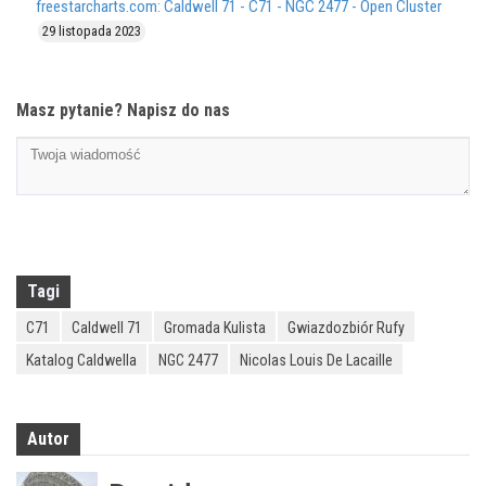
freestarcharts.com: Caldwell 71 - C71 - NGC 2477 - Open Cluster
29 listopada 2023
Masz pytanie? Napisz do nas
Tagi
C71
Caldwell 71
Gromada Kulista
Gwiazdozbiór Rufy
Katalog Caldwella
NGC 2477
Nicolas Louis De Lacaille
Autor