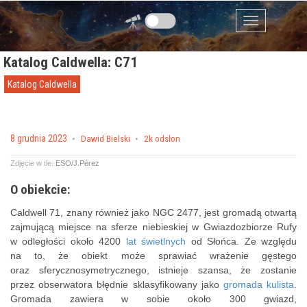
Przejdź do zawartości
Menu
Katalog Caldwella: C71
Katalog Caldwella
Posted on
8 grudnia 2023
by
Dawid Bielski
2k odsłon
Zdjęcie w tle:
ESO/J.Pérez
O obiekcie:
Caldwell 71, znany również jako NGC 2477, jest gromadą otwartą
zajmującą miejsce na sferze niebieskiej w Gwiazdozbiorze Rufy
w odległości około 4200
lat świetlnych
od Słońca. Ze względu
na to, że obiekt może sprawiać wrażenie gęstego
oraz sferycznosymetrycznego, istnieje szansa, że zostanie
przez obserwatora błędnie sklasyfikowany jako
gromada kulista
.
Gromada zawiera w sobie około 300 gwiazd,