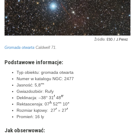
ESO / J.Perez
Gromada otwarta
Caldwell 71.
Podstawowe informacje:
Typ obiektu: gromada otwarta
Numer w katalogu NGC: 2477
Jasność: 5,8
Gwiazdozbiór: Rufy
Deklinacja: –38
31
48
Rektascensja: 07
52
10
Rozmiar kątowy: 27
27
Promień: 16 ly
Jak obserwować: