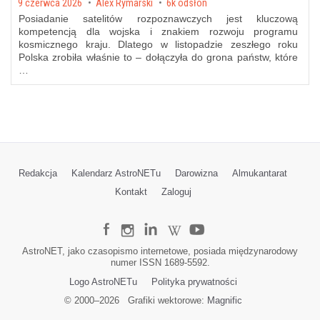
Posted on
9 czerwca 2026
by
Alex Rymarski
6k odsłon
Posiadanie satelitów rozpoznawczych jest kluczową
kompetencją dla wojska i znakiem rozwoju programu
kosmicznego kraju. Dlatego w listopadzie zeszłego roku
Polska zrobiła właśnie to – dołączyła do grona państw, które
…
Redakcja
Kalendarz AstroNETu
Darowizna
Almukantarat
Kontakt
Zaloguj
AstroNET, jako czasopismo internetowe, posiada międzynarodowy
numer ISSN 1689-5592.
Logo AstroNETu
Polityka prywatności
© 2000–
2026
Grafiki wektorowe:
Magnific