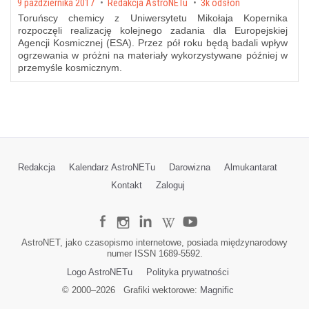
Posted on
9 października 2017
by
Redakcja AstroNETu
3k odsłon
Toruńscy chemicy z Uniwersytetu Mikołaja Kopernika
rozpoczęli realizację kolejnego zadania dla Europejskiej
Agencji Kosmicznej (ESA). Przez pół roku będą badali wpływ
ogrzewania w próżni na materiały wykorzystywane później w
przemyśle kosmicznym.
Redakcja
Kalendarz AstroNETu
Darowizna
Almukantarat
Kontakt
Zaloguj
AstroNET, jako czasopismo internetowe, posiada międzynarodowy
numer ISSN 1689-5592.
Logo AstroNETu
Polityka prywatności
© 2000–
2026
Grafiki wektorowe:
Magnific