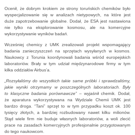
Ocenił, że dobrym krokiem ze strony toruńskich chemików było
wyspecjalizowanie się w analizach nietypowych, na które jest
duże zapotrzebowanie globalne. Dodał, że ESA jest nastawiona
nie tylko na eksplorowanie kosmosu, ale na komercyjne
wykorzystywanie wyników badań.
Wcześniej chemicy z UMK zrealizowali projekt wspomagający
badania zanieczyszczeń na sprzętach wysyłanych w kosmos.
Naukowcy z Torunia koordynowali badania wśród europejskich
laboratoriów. Brały w tym udział międzynarodowe firmy w tym
kilka oddziałów Airbus’a.
„Rozsyłaliśmy do wszystkich takie same próbki i sprawdzaliśmy,
jakie wyniki otrzymamy w poszczególnych laboratoriach. Były
to klasyczne badania porównawcze”
– wyjaśnił chemik. Dodał,
że aparatura wykorzystywana na Wydziale Chemii UMK jest
bardzo droga. “Tani” sprzęt to w tym przypadku koszt ok. 100
tysięcy złotych, a bardziej rozbudowany nawet kilku milionów.
Stąd wiele firm nie buduje własnych laboratoriów, a woli zlecić
prace na zasadach komercyjnych profesjonalnie przygotowanym
do tego naukowcom.