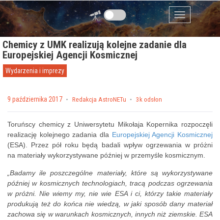
Przejdź do zawartości
Menu
Chemicy z UMK realizują kolejne zadanie dla
Europejskiej Agencji Kosmicznej
Wydarzenia i imprezy
Posted on
9 października 2017
by
Redakcja AstroNETu
3k odsłon
Toruńscy chemicy z Uniwersytetu Mikołaja Kopernika rozpoczęli
realizację kolejnego zadania dla
Europejskiej Agencji Kosmicznej
(ESA). Przez pół roku będą badali wpływ ogrzewania w próżni
na materiały wykorzystywane później w przemyśle kosmicznym.
„Badamy ile poszczególne materiały, które są wykorzystywane
później w kosmicznych technologiach, tracą podczas ogrzewania
w próżni. Nie wiemy my, nie wie ESA i ci, którzy takie materiały
produkują też do końca nie wiedzą, w jaki sposób dany materiał
zachowa się w warunkach kosmicznych, innych niż ziemskie. ESA