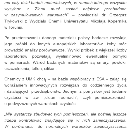
ma cały dział badań materiałowych, w ramach którego wszystko
wysyłane z Ziemi musi zostać najpierw przebadane
w zasymulowanych warunkach”
– powiedział dr Grzegorz
Trykowski z Wydziału Chemii Uniwersytetu Mikołaja Kopernika
w Toruniu.
Po przetestowaniu danego materiału polscy badacze rozsyłają
jego próbki do innych europejskich laboratoriów, żeby móc
prowadzić analizy porównawcze. Wyniki próbek z większej liczby
laboratoriów pozwalają wyeliminować ewentualne pomyłki
w pomiarach. Wśród badanych materiałów są smary, powłoki,
uszczelnienia, teflon, silikon.
Chemicy z UMK chcą – na bazie współpracy z ESA – zająć się
wdrażaniem innowacyjnych rozwiązań do codziennego życia
i działających przedsiębiorstw. Jednym z pomysłów jest badanie
czystości w tzw. „clean roomach”, czyli pomieszczeniach
o podwyższonych warunkach czystości.
„Nie wystarczy zbudować tych pomieszczeń, ale później jeszcze
trzeba kontrolować znajdujące się w nich zanieczyszczenia.
W porównaniu do normalnych warunków zanieczyszczenia