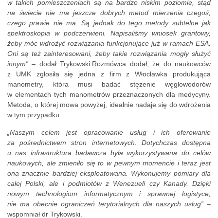
w takich pomieszczeniach są na bardzo niskim poziomie, stąd
na świecie nie ma jeszcze dobrych metod mierzenia czegoś,
czego prawie nie ma. Są jednak do tego metody subtelne jak
spektroskopia w podczerwieni. Napisaliśmy wniosek grantowy,
żeby móc wdrożyć rozwiązania funkcjonujące już w ramach ESA.
Oni są też zainteresowani, żeby takie rozwiązania mogły służyć
innym”
– dodał Trykowski.Rozmówca dodał, że do naukowców
z UMK zgłosiła się jedna z firm z Włocławka produkująca
manometry, która musi badać stężenie węglowodorów
w elementach tych manometrów przeznaczonych dla medycyny.
Metoda, o której mowa powyżej, idealnie nadaje się do wdrożenia
w tym przypadku.
„Naszym celem jest opracowanie usług i ich oferowanie
za pośrednictwem stron internetowych. Dotychczas dostępna
u nas infrastruktura badawcza była wykorzystywana do celów
naukowych, ale zmieniło się to w pewnym momencie i teraz jest
ona znacznie bardziej eksploatowana. Wykonujemy pomiary dla
całej Polski, ale i podmiotów z Wenezueli czy Kanady. Dzięki
nowym technologiom informatycznym i sprawnej logistyce,
nie ma obecnie ograniczeń terytorialnych dla naszych usług”
–
wspomniał dr Trykowski.