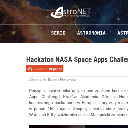
Przejdź do zawartości
SERIE
ASTRONOMIA
AST
Hackaton NASA Space Apps Challen
Wydarzenia i imprezy
Zdjęcie w tle:
Barbara Filanowska
Początek października upłynie pod znakiem kosmicz
Apps Challenge Kraków. Akademia Górniczo-Hutn
kosmicznego hackathonu w Europie, który w tym sam
w ponad 150 krajach. Zespoły zmierzą się z realn
W dniach 5-6 października stolica Małopolski zamieni