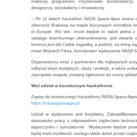
makerzy, programiści, inżynierowie, konstruktorzy,
designerzy, storytellerzy i innowatorzy.
–
Po 11 latach hackathon NASA Space Apps wraca d
obecność Krakowa na mapie kluczowych ośrodków bra
w Europie. Kto wie, może będzie to także jedna z 
swojego kosmicznego ukierunkowania, jest otwarte dl
kosmos jest dla Ciebie zagadką, a podróż, na którą naj
mówi Wojciech Fiksa, koordynator wydarzenia NASA 
Organizatorzy wraz z partnerami dla najlepszych pr
odbycia wizyt studyjnych, staży i praktyk, a także un
zwycięskie zespoły zostaną zgłoszone do oceny global
Weź udział w kosmicznym hackathonie
Zapisy do kosmicznego hackathonu NASA Space Apps 
https://nasaspace
apps.pl
Udział w wydarzeniu jest bezpłatny. Zakwalifikow
stanowisko pracy z odpowiednim zapleczem techniczn
wypoczynku i symulatorów. Wydarzenie będzie prow
będą mieli możliwość noclegu także dzień przed rozp