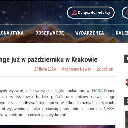
person
t
Dołącz do redakcji
RONAUTYKA
OBSERWACJE
WYDARZENIA
KALE
ge już w październiku w Krakowie
Posted on
29 lipca 2024
by
Magdalena Nowak
2k odsłon
nych wyzwań, a to wszystko dzięki hackathonowi
NASA
Space
icza w Krakowie będzie gościć uczestników największego
ym czasie odbywać się będzie w kilkuset różnych miejscach,
ymi wyzwaniami, jakie postawią przed nimi eksperci z NASA.
 się w centrum kosmicznych wydarzeń.