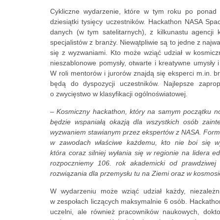
Cykliczne wydarzenie, które w tym roku po ponad
dziesiątki tysięcy uczestników. Hackathon NASA Sp
danych (w tym satelitarnych), z kilkunastu agencji
specjalistów z branży. Niewątpliwie są to jedne z naj
się z wyzwaniami. Kto może wziąć udział w kosmicz
nieszablonowe pomysły, otwarte i kreatywne umysły i
W roli mentorów i jurorów znajdą się eksperci m.in. b
będą do dyspozycji uczestników. Najlepsze zapro
o zwycięstwo w klasyfikacji ogólnoświatowej.
– Kosmiczny hackathon, który na samym początku n
będzie wspaniałą okazją dla wszystkich osób zain
wyzwaniem stawianym przez ekspertów z NASA. Form
w zawodach właściwe każdemu, kto nie boi się wy
która coraz silniej wyłania się w regionie na lidera 
rozpoczniemy 106. rok akademicki od prawdziwej 
rozwiązania dla przemysłu tu na Ziemi oraz w kosmos
W wydarzeniu może wziąć udział każdy, niezależn
w zespołach liczących maksymalnie 6 osób. Hackatho
uczelni, ale również pracowników naukowych, dok