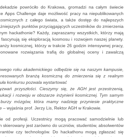
 dekadzie powróciło do Krakowa, gromadzi na całym świecie
ace Apps Challenge daje możliwość pracy na niepublikowanych
 kosmicznych z całego świata, a także dostęp do najlepszych
ważniejszych punktów przyciągających uczestników do zmierzenia
nym hackathonie? Każdy, zapraszamy wszystkich, którzy mają
 fascynują się eksploracją kosmosu i rozwojem naszej planety.
ranży kosmicznej, którzy w trakcie 26 godzin intensywnej pracy,
ponowane rozwiązania trafią do globalnej oceny i zawalczą
owego roku akademickiego odbędzie się na naszym kampusie,
teresowanych branżą kosmiczną do zmierzenia się z realnym
uła konkursu pozwala wystartować
zwań przyszłości. Cieszymy się, że AGH jest przestrzenią,
edukacji i rozwoju w obszarze inżynierii kosmicznej. Tym samym
burzy mózgów, która mamy nadzieję przyniesie praktyczne
ie –
wyjaśnia prof. Jerzy Lis, Rektor AGH w Krakowie
.
ie od profesji. Uczestnicy mogą pracować samodzielnie lub
n skierowany jest zarówno do uczniów, studentów, absolwentów
torantów czy technologów. Do hackathonu mogą zgłaszać się