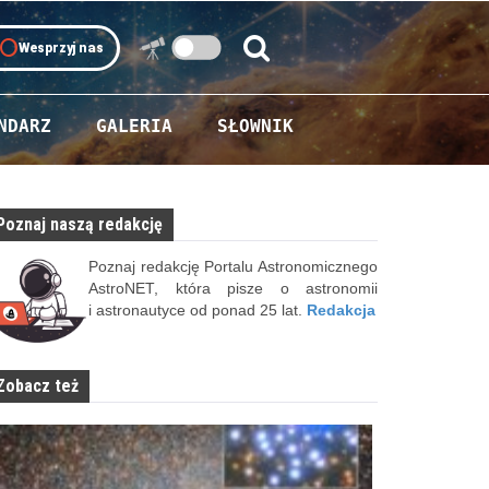
oll
Wesprzyj nas
Szukaj:
Szukaj
NDARZ
GALERIA
SŁOWNIK
Poznaj naszą redakcję
Poznaj redakcję Portalu Astronomicznego
AstroNET, która pisze o astronomii
i astronautyce od ponad 25 lat.
Redakcja
Zobacz też