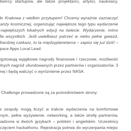
 twórcy startupów, ale także projektanci, artyści, naukowcy,
o Krakowa z wielkim przytupem! Chcemy wyraźnie zaznaczyć
nży kosmicznej, organizując największe tego typu wydarzenie
największych lokalnych edycji na świecie. Wydarzenie, mimo
a wszystkich. Jeśli uwielbiasz patrzeć w niebo pełne gwiazd,
bardziej czekasz, to ta międzyplanetarna – zapisz się już dziś!
–
Space Apps Local Lead.
zygotowują wyjątkowe nagrody finansowe i rzeczowe, możliwość
ikalnych nagród ufundowanych przez partnerów i organizatorów. 3
nej i będą walczyć o wyróżnienie przez NASA.
Challenge prowadzone są za pośrednictwem strony
:
ane zespoły mogą liczyć w trakcie wydarzenia na komfortowe
ym, pełne wyżywienie, networking, a także strefę partnerów,
adzone w dwóch językach – polskim i angielskim. Uczestnicy
oczęciem hackathonu. Rejestracja potrwa do wyczerpania miejsc