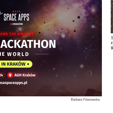
T
z
g
Barbara Filanowska