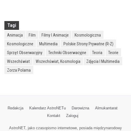
Tagi
Animacja
Film
Filmy I Animacje
Kosmologiczna
Kosmologiczne
Multimedia
Polskie Strony Prywatne (R-Ż)
Sprzęt Obserwacyjny
Techniki Obserwacyjne
Teoria
Teorie
Wszechświat
Wszechświat, Kosmologia
Zdjęcia I Multimedia
Zorza Polarna
Redakcja
Kalendarz AstroNETu
Darowizna
Almukantarat
Kontakt
Zaloguj
AstroNET, jako czasopismo internetowe, posiada międzynarodowy