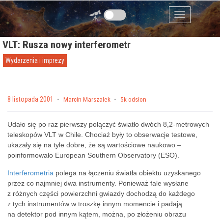
Przejdź do zawartości
Menu
VLT: Rusza nowy interferometr
Wydarzenia i imprezy
Posted on
8 listopada 2001
by
Marcin Marszałek
5k odsłon
Udało się po raz pierwszy połączyć światło dwóch 8,2-metrowych
teleskopów VLT w Chile. Chociaż były to obserwacje testowe,
ukazały się na tyle dobre, że są wartościowe naukowo –
poinformowało European Southern Observatory (ESO).
Interferometria
polega na łączeniu światła obiektu uzyskanego
przez co najmniej dwa instrumenty. Ponieważ fale wysłane
z różnych części powierzchni gwiazdy dochodzą do każdego
z tych instrumentów w troszkę innym momencie i padają
na detektor pod innym kątem, można, po złożeniu obrazu