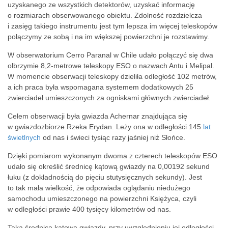
uzyskanego ze wszystkich detektorów, uzyskać informację
o rozmiarach obserwowanego obiektu. Zdolność rozdzielcza
i zasięg takiego instrumentu jest tym lepsza im więcej teleskopów
połączymy ze sobą i na im większej powierzchni je rozstawimy.
W obserwatorium Cerro Paranal w Chile udało połączyć się dwa
olbrzymie 8,2-metrowe teleskopy ESO o nazwach Antu i Melipal.
W momencie obserwacji teleskopy dzieliła odległość 102 metrów,
a ich praca była wspomagana systemem dodatkowych 25
zwierciadeł umieszczonych za ogniskami głównych zwierciadeł.
Celem obserwacji była gwiazda Achernar znajdująca się
w gwiazdozbiorze Rzeka Erydan. Leży ona w odległości 145
lat
świetlnych
od nas i świeci tysiąc razy jaśniej niż Słońce.
Dzięki pomiarom wykonanym dwoma z czterech teleskopów ESO
udało się określić średnicę kątową gwiazdy na 0,00192 sekund
łuku (z dokładnością do pięciu stutysięcznych sekundy). Jest
to tak mała wielkość, że odpowiada oglądaniu niedużego
samochodu umieszczonego na powierzchni Księżyca, czyli
w odległości prawie 400 tysięcy kilometrów od nas.
Taka średnica kątowa gwiazdy, przy uwzględnieniu jej odległości