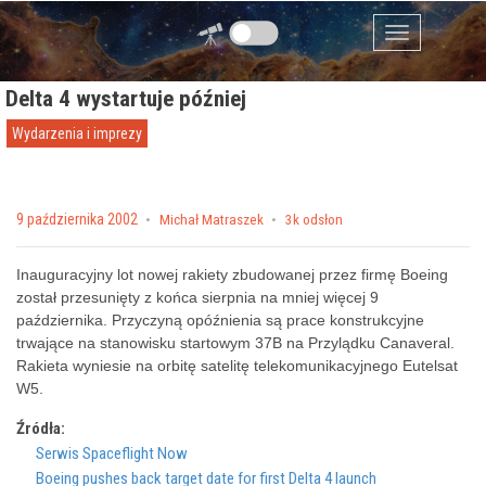
Przejdź do zawartości
Menu
Delta 4 wystartuje później
Wydarzenia i imprezy
Posted on
9 października 2002
by
Michał Matraszek
3k odsłon
Inauguracyjny lot nowej rakiety zbudowanej przez firmę Boeing
został przesunięty z końca sierpnia na mniej więcej 9
października. Przyczyną opóźnienia są prace konstrukcyjne
trwające na stanowisku startowym 37B na Przylądku Canaveral.
Rakieta wyniesie na orbitę satelitę telekomunikacyjnego Eutelsat
W5.
Źródła:
Serwis Spaceflight Now
Boeing pushes back target date for first Delta 4 launch