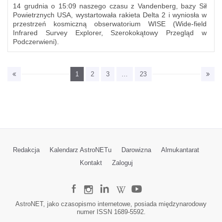
14 grudnia o 15:09 naszego czasu z Vandenberg, bazy Sił
Powietrznych USA, wystartowała rakieta Delta 2 i wyniosła w
przestrzeń kosmiczną obserwatorium WISE (Wide-field
Infrared Survey Explorer, Szerokokątowy Przegląd w
Podczerwieni).
1
2
3
…
23
Redakcja
Kalendarz AstroNETu
Darowizna
Almukantarat
Kontakt
Zaloguj
AstroNET, jako czasopismo internetowe, posiada międzynarodowy
numer ISSN 1689-5592.