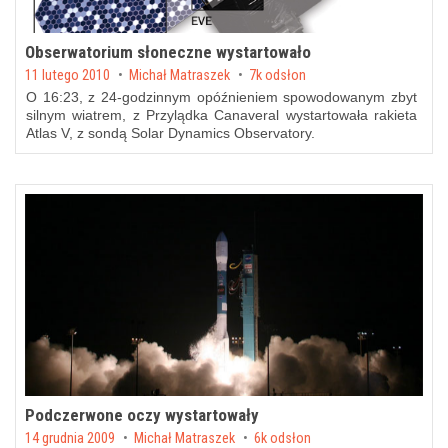
Obserwatorium słoneczne wystartowało
Posted on
11 lutego 2010
by
Michał Matraszek
7k odsłon
O 16:23, z 24-godzinnym opóźnieniem spowodowanym zbyt
silnym wiatrem, z Przylądka Canaveral wystartowała rakieta
Atlas V, z sondą Solar Dynamics Observatory.
Podczerwone oczy wystartowały
Posted on
14 grudnia 2009
by
Michał Matraszek
6k odsłon