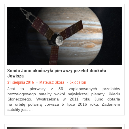
Sonda Juno ukończyła pierwszy przelot dookoła
Jowisza
Posted on
31 sierpnia 2016
by
Mateusz Skóra
5k odsłon
Jest to pierwszy z 36 zaplanowanych przelotów
bezzałogowego satelity wokół największej planety Układu
Słonecznego. Wystrzelona w 2011 roku Juno dotarła
na orbitę polarną Jowisza 5 lipca 2016 roku. Zadaniem
satelity jest …