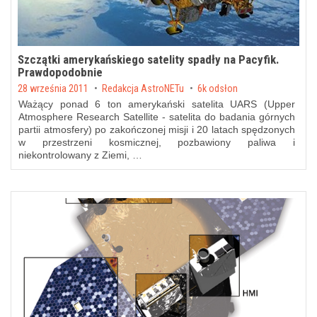
Szczątki amerykańskiego satelity spadły na Pacyfik.
Prawdopodobnie
Posted on
28 września 2011
by
Redakcja AstroNETu
6k odsłon
Ważący ponad 6 ton amerykański satelita UARS (Upper
Atmosphere Research Satellite - satelita do badania górnych
partii atmosfery) po zakończonej misji i 20 latach spędzonych
w przestrzeni kosmicznej, pozbawiony paliwa i
niekontrolowany z Ziemi, …