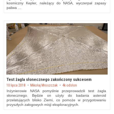
kosmiczny Kepler, należący do NASA, wyczerpał zapasy
paliwa …
Test żagla słonecznego zakończony sukcesem
Posted on
10 lipca 2018
by
Mikołaj Mroszczak
4k odsłon
Inżynierowie NASA pomyślnie przeprowadzili test żagla
słonecznego. Będzie on użyty do badania asteroid
przelatujących blisko Ziemi, co pomoże w przygotowaniu
przyszłych załogowych misji eksploracyjnych.