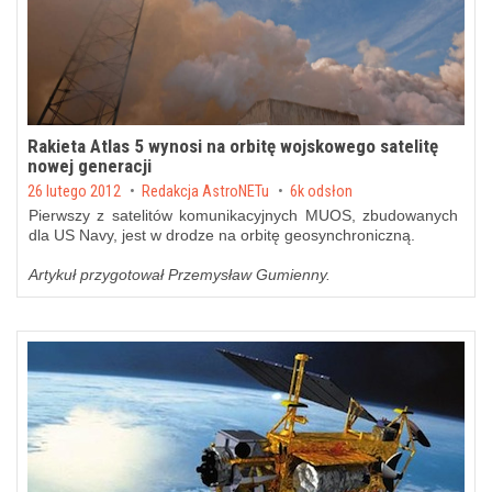
Rakieta Atlas 5 wynosi na orbitę wojskowego satelitę
nowej generacji
Posted on
26 lutego 2012
by
Redakcja AstroNETu
6k odsłon
Pierwszy z satelitów komunikacyjnych MUOS, zbudowanych
dla US Navy, jest w drodze na orbitę geosynchroniczną.
Artykuł przygotował Przemysław Gumienny.