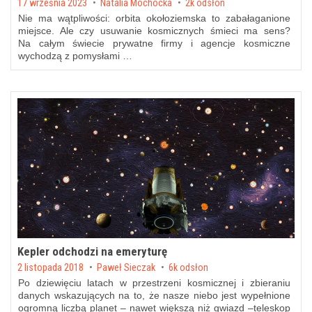
Posted on
17 września 2023
by
Natalia Mochocka
2k odsłon
Nie ma wątpliwości: orbita okołoziemska to zabałaganione
miejsce. Ale czy usuwanie kosmicznych śmieci ma sens?
Na całym świecie prywatne firmy i agencje kosmiczne
wychodzą z pomysłami …
Kepler odchodzi na emeryturę
Posted on
2 listopada 2018
by
Paweł Sieczak
6k odsłon
Po dziewięciu latach w przestrzeni kosmicznej i zbieraniu
danych wskazujących na to, że nasze niebo jest wypełnione
ogromną liczbą planet – nawet większą niż gwiazd –teleskop