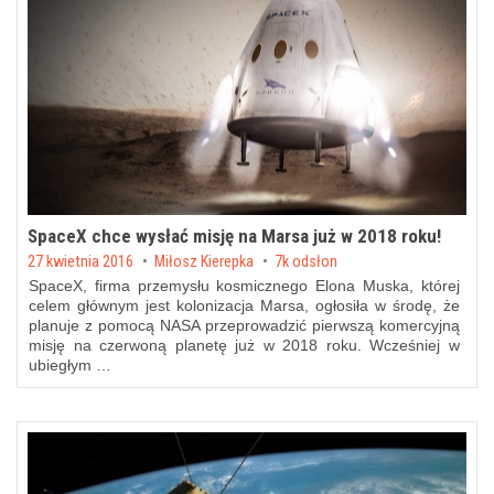
SpaceX chce wysłać misję na Marsa już w 2018 roku!
Posted on
27 kwietnia 2016
by
Miłosz Kierepka
7k odsłon
SpaceX, firma przemysłu kosmicznego Elona Muska, której
celem głównym jest kolonizacja Marsa, ogłosiła w środę, że
planuje z pomocą NASA przeprowadzić pierwszą komercyjną
misję na czerwoną planetę już w 2018 roku. Wcześniej w
ubiegłym …