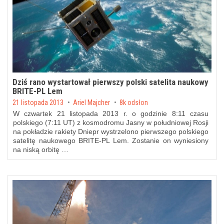
Dziś rano wystartował pierwszy polski satelita naukowy
BRITE-PL Lem
Posted on
21 listopada 2013
by
Ariel Majcher
8k odsłon
W czwartek 21 listopada 2013 r. o godzinie 8:11 czasu
polskiego (7:11 UT) z kosmodromu Jasny w południowej Rosji
na pokładzie rakiety Dniepr wystrzelono pierwszego polskiego
satelitę naukowego BRITE-PL Lem. Zostanie on wyniesiony
na niską orbitę …