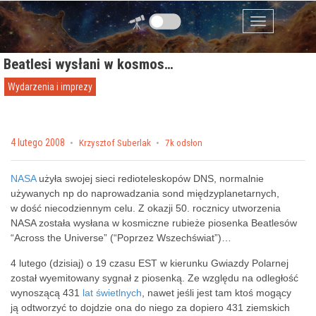
Przejdź do zawartości
Menu
Beatlesi wysłani w kosmos…
Wydarzenia i imprezy
Posted on
4 lutego 2008
by
Krzysztof Suberlak
7k odsłon
NASA
użyła swojej sieci redioteleskopów DNS, normalnie
używanych np do naprowadzania sond międzyplanetarnych,
w dość niecodziennym celu. Z okazji 50. rocznicy utworzenia
NASA została wysłana w kosmiczne rubieże piosenka Beatlesów
“Across the Universe” (“Poprzez Wszechświat”)…
4 lutego (dzisiaj) o 19 czasu EST w kierunku Gwiazdy Polarnej
został wyemitowany sygnał z piosenką. Ze względu na odległość
wynoszącą 431
lat świetlnych
, nawet jeśli jest tam ktoś mogący
ją odtworzyć to dojdzie ona do niego za dopiero 431 ziemskich