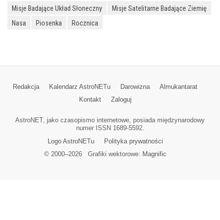
Misje Badające Układ Słoneczny
Misje Satelitarne Badające Ziemię
Nasa
Piosenka
Rocznica
Redakcja
Kalendarz AstroNETu
Darowizna
Almukantarat
Kontakt
Zaloguj
AstroNET, jako czasopismo internetowe, posiada międzynarodowy
numer ISSN 1689-5592.
Logo AstroNETu
Polityka prywatności
© 2000–
2026
Grafiki wektorowe:
Magnific