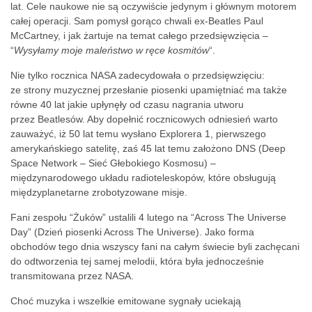
lat. Cele naukowe nie są oczywiście jedynym i głównym motorem
całej operacji. Sam pomysł gorąco chwali ex-Beatles Paul
McCartney, i jak żartuje na temat całego przedsięwzięcia –
“
Wysyłamy moje maleństwo w ręce kosmitów
“.
Nie tylko rocznica NASA zadecydowała o przedsięwzięciu:
ze strony muzycznej przesłanie piosenki upamiętniać ma także
równe 40 lat jakie upłynęły od czasu nagrania utworu
przez Beatlesów. Aby dopełnić rocznicowych odniesień warto
zauważyć, iż 50 lat temu wysłano Explorera 1, pierwszego
amerykańskiego satelitę, zaś 45 lat temu założono DNS (Deep
Space Network – Sieć Głebokiego Kosmosu) –
międzynarodowego układu radioteleskopów, które obsługują
międzyplanetarne zrobotyzowane misje.
Fani zespołu “Żuków” ustalili 4 lutego na “Across The Universe
Day” (Dzień piosenki Across The Universe). Jako forma
obchodów tego dnia wszyscy fani na całym świecie byli zachęcani
do odtworzenia tej samej melodii, która była jednocześnie
transmitowana przez NASA.
Choć muzyka i wszelkie emitowane sygnały uciekają