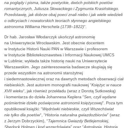
na poglądy i pisma, także poetyckie, dwóch polskich poetów
romantycznych, Juliusza Słowackiego i Zygmunta Krasińskiego.
Przedstawię, jak dobrze obaj poeci znali niebo i jak wiele wiedzieli
o odkryciach i nowatorskich teoriach słynnego angielskiego
astronoma Williama Herschela (1738–1822)
“.
Dr hab. Jarosław Włodarczyk ukończył astronomię
na Uniwersytecie Wrocławskim. Jest obecnie docentem
w Instytucie Historii Nauki PAN w Warszawie i profesorem
w Instytucie Bibliotekoznawstwa i Informacji Naukowej UMCS
w Lublinie; wykłada także historię nauki na Uniwersytecie
Warszawskim. Jego zainteresowania badawcze skupiają się
przede wszystkim na astronomii starożytnej
i siedemnastowiecznej oraz na dawnych metodach obserwacji ciał
niebieskich. Jest autorem monografii naukowej “
Księżyc w nauce
XVII wieku
“, jak również przekładu (wraz z Dorotą Sutkowską)
i komentarza do dzieła Johannesa Keplera “
Sen, czyli wydane
pośmiertnie dzieło poświęcone astronomii księżycowej
“. Poza tym
opublikował książki: “
Wędrówki niebieskie, czyli Wszechświat
nie tylko dla poetów
“, “
Historia naturalna gwiazdozbiorów
” (wraz
z Jerzym Dobrzyckim), “
Tajemnica Gwiazdy Betlejemskiej,
Sherlock Holmes i kod wszechświata
” oraz “
Astrologia. Historia,