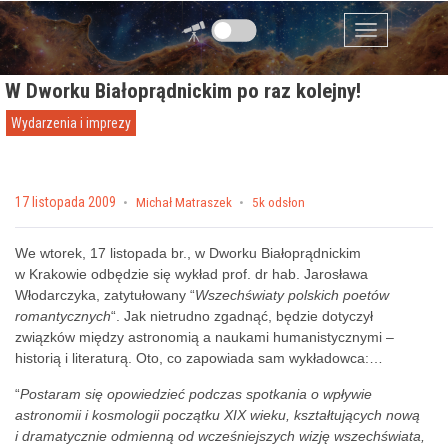
Przejdź do zawartości
Menu
W Dworku Białoprądnickim po raz kolejny!
Wydarzenia i imprezy
Posted on
17 listopada 2009
by
Michał Matraszek
5k odsłon
We wtorek, 17 listopada br., w Dworku Białoprądnickim
w Krakowie odbędzie się wykład prof. dr hab. Jarosława
Włodarczyka, zatytułowany “
Wszechświaty polskich poetów
romantycznych
“. Jak nietrudno zgadnąć, będzie dotyczył
związków między astronomią a naukami humanistycznymi –
historią i literaturą. Oto, co zapowiada sam wykładowca:…
“
Postaram się opowiedzieć podczas spotkania o wpływie
astronomii i kosmologii początku XIX wieku, kształtujących nową
i dramatycznie odmienną od wcześniejszych wizję wszechświata,