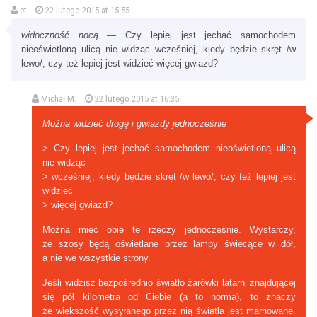
et
22 lutego 2015 at 15:55
widoczność nocą
— Czy lepiej jest jechać samochodem
nieoświetloną ulicą nie widząc wcześniej, kiedy będzie skręt /w
lewo/, czy też lepiej jest widzieć więcej gwiazd?
Michał M.
22 lutego 2015 at 16:35
Można widzieć drogę i gwiazdy jednocześnie
> Czy lepiej jest jechać samochodem nieoświetloną ulicą
nie widząc
> wcześniej, kiedy będzie skręt /w lewo/, czy też lepiej jest
widzieć
> więcej gwiazd?
Można mieć obie te rzeczy jednocześnie. Wystarczy,
że szosy będą oświetlane przez lampy świecące w dół,
a nie we wszystkie strony.
Jeśli widzisz bezpośrednio światło żarówki latarni znajdującej
się pół kilometra od Ciebie (a to norma), to znaczy
że większość wysyłanego przez nią światła jest marnowane.