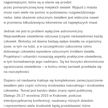
najjaśniejszymi, które są w stanie się przebić
przez pomarańczową łunę miejskich świateł. Wyjazd z miasta
może nam wiele nie pomóc w podziwianiu rozgwieżdżonego
nieba: takie skażenie sztucznym światłem jest widoczne nawet
w promieniu kilkudziesięciu kilometrów od największych miast.
Jednak nie jest to problem wyłącznie astronomiczny.
Nieprawidłowe oświetlenie odczuwa (często nieświadomie) każdy
człowiek. Biolodzy od dawna badają wpływ światła na organizmy
żywe, w tym na ludzi, a w szczególności zaburzenia rytmu
dobowego człowieka wywołane sztucznymi źródłami światła.
Projektanci i urbaniści rozważają aspekty praktyczne oświetlenia,
w tym konsekwencje jego nadmiaru. Są też korzyści ekonomiczne
ograniczania oświetlenia – w końcu mniej żarówek przekłada się
na oszczędności.
Dopiero od niedawna traktuje się kompleksowo zanieczyszczenie
światłem jako część ochrony środowiska naturalnego i środowiska
człowieka. Temat jest bardzo słabo znany opinii publicznej.
Dlatego 25-27 września 2015 w Krakowie, podczas
interdyscyplinarnej konferencji, naukowcy różnych dziedzin
i reprezentanci wielu środowisk będą przedstawiać różne