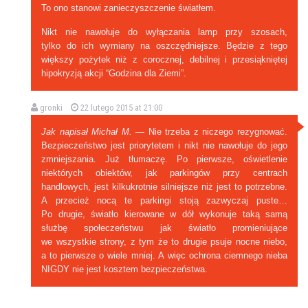
To ono stanowi zanieczyszczenie światłem.
Nikt nie nawołuje do wyłączania lamp przy szosach,
tylko do ich wymiany na oszczędniejsze. Będzie z tego
większy pożytek niż z corocznej, debilnej i przesiąkniętej
hipokryzją akcji “Godzina dla Ziemi”.
gronki
22 lutego 2015 at 21:00
Jak napisał Michał M.
— Nie trzeba z niczego rezygnować.
Bezpieczeństwo jest priorytetem i nikt nie nawołuje do jego
zmniejszania. Już tłumaczę. Po pierwsze, oświetlenie
niektórych obiektów, jak parkingów przy centrach
handlowych, jest kilkukrotnie silniejsze niż jest to potrzebne.
A przecież nocą te parkingi stoją zazwyczaj puste…
Po drugie, światło kierowane w dół wykonuje taką samą
służbę społeczeństwu jak światło promieniujące
we wszystkie strony, z tym że to drugie psuje nocne niebo,
a to pierwsze o wiele mniej. A więc ochrona ciemnego nieba
NIGDY nie jest kosztem bezpieczeństwa.