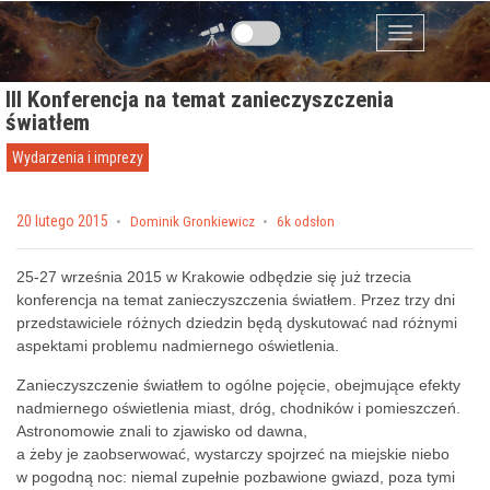
Przejdź do zawartości
Menu
III Konferencja na temat zanieczyszczenia
światłem
Wydarzenia i imprezy
Posted on
20 lutego 2015
by
Dominik Gronkiewicz
6k odsłon
25-27 września 2015 w Krakowie odbędzie się już trzecia
konferencja na temat zanieczyszczenia światłem. Przez trzy dni
przedstawiciele różnych dziedzin będą dyskutować nad różnymi
aspektami problemu nadmiernego oświetlenia.
Zanieczyszczenie światłem to ogólne pojęcie, obejmujące efekty
nadmiernego oświetlenia miast, dróg, chodników i pomieszczeń.
Astronomowie znali to zjawisko od dawna,
a żeby je zaobserwować, wystarczy spojrzeć na miejskie niebo
w pogodną noc: niemal zupełnie pozbawione gwiazd, poza tymi