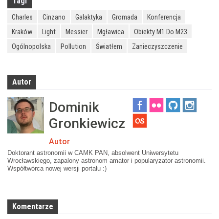
Tagi
Charles
Cinzano
Galaktyka
Gromada
Konferencja
Kraków
Light
Messier
Mgławica
Obiekty M1 Do M23
Ogólnopolska
Pollution
Światłem
Zanieczyszczenie
Autor
Dominik
Gronkiewicz
Autor
Doktorant astronomii w CAMK PAN, absolwent Uniwersytetu
Wrocławskiego, zapalony astronom amator i popularyzator astronomii.
Współtwórca nowej wersji portalu :)
Komentarze