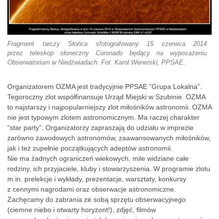
Fragment tarczy Słońca sfotografowany 15 czerwca 2014
przez teleskop słoneczny Coronado będący na wyposażeniu
Obserwatorium w Niedźwiadach. Fot. Karol Wenerski, PPSAE.
Organizatorem OZMA jest tradycyjnie PPSAE ”Grupa Lokalna”.
Tegoroczny zlot współfinansuje Urząd Miejski w Szubinie. OZMA
to najstarszy i najpopularniejszy zlot miłośników astronomii. OZMA
nie jest typowym zlotem astronomicznym. Ma raczej charakter
“star party”. Organizatorzy zapraszają do udziału w imprezie
zarówno zawodowych astronomów, zaawansowanych miłośników,
jak i też zupełnie początkujących adeptów astronomii.
Nie ma żadnych ograniczeń wiekowych, mile widziane całe
rodziny, ich przyjaciele, kluby i stowarzyszenia. W programie zlotu
m.in. prelekcje i wykłady, prezentacje, warsztaty, konkursy
z cennymi nagrodami oraz obserwacje astronomiczne.
Zachęcamy do zabrania ze sobą sprzętu obserwacyjnego
(ciemne niebo i otwarty horyzont!), zdjęć, filmów