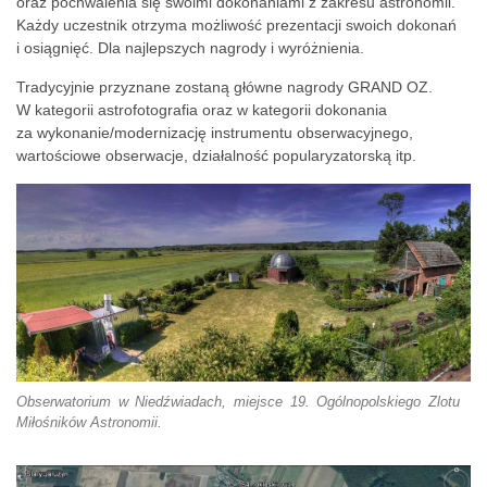
oraz pochwalenia się swoimi dokonaniami z zakresu astronomii.
Każdy uczestnik otrzyma możliwość prezentacji swoich dokonań
i osiągnięć. Dla najlepszych nagrody i wyróżnienia.
Tradycyjnie przyznane zostaną główne nagrody GRAND OZ.
W kategorii astrofotografia oraz w kategorii dokonania
za wykonanie/modernizację instrumentu obserwacyjnego,
wartościowe obserwacje, działalność popularyzatorską itp.
Obserwatorium w Niedźwiadach, miejsce 19. Ogólnopolskiego Zlotu
Miłośników Astronomii.