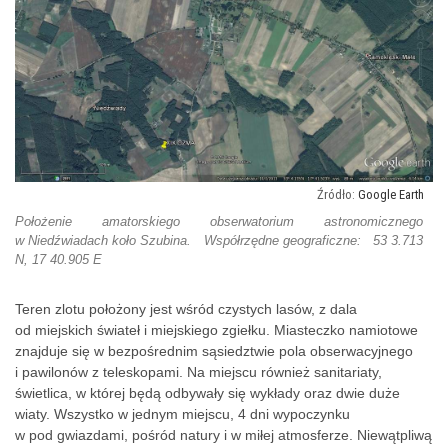
Google Earth
Położenie amatorskiego obserwatorium astronomicznego
w Niedźwiadach koło Szubina. Współrzędne geograficzne: 53 3.713
N, 17 40.905 E
Teren zlotu położony jest wśród czystych lasów, z dala
od miejskich świateł i miejskiego zgiełku. Miasteczko namiotowe
znajduje się w bezpośrednim sąsiedztwie pola obserwacyjnego
i pawilonów z teleskopami. Na miejscu również sanitariaty,
świetlica, w której będą odbywały się wykłady oraz dwie duże
wiaty. Wszystko w jednym miejscu, 4 dni wypoczynku
w pod gwiazdami, pośród natury i w miłej atmosferze. Niewątpliwą