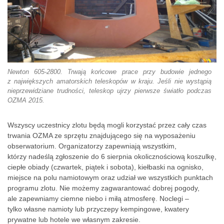
Newton 605-2800. Trwają końcowe prace przy budowie jednego
z największych amatorskich teleskopów w kraju. Jeśli nie wystąpią
nieprzewidziane trudności, teleskop ujrzy pierwsze światło podczas
OZMA 2015.
Wszyscy uczestnicy zlotu będą mogli korzystać przez cały czas
trwania OZMA ze sprzętu znajdującego się na wyposażeniu
obserwatorium. Organizatorzy zapewniają wszystkim,
którzy nadeślą zgłoszenie do 6 sierpnia okolicznościową koszulkę,
ciepłe obiady (czwartek, piątek i sobota), kiełbaski na ognisko,
miejsce na polu namiotowym oraz udział we wszystkich punktach
programu zlotu. Nie możemy zagwarantować dobrej pogody,
ale zapewniamy ciemne niebo i miłą atmosferę. Noclegi –
tylko własne namioty lub przyczepy kempingowe, kwatery
prywatne lub hotele we własnym zakresie.