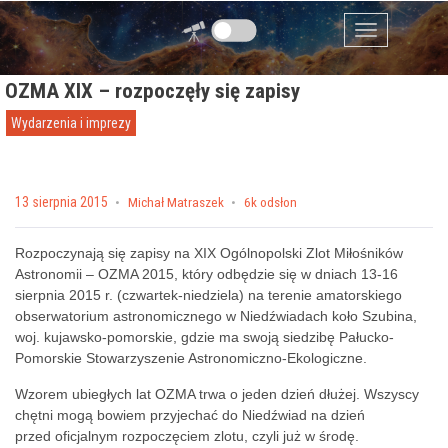
Przejdź do zawartości
Menu
OZMA XIX – rozpoczęły się zapisy
Wydarzenia i imprezy
Posted on
13 sierpnia 2015
by
Michał Matraszek
6k odsłon
Rozpoczynają się zapisy na XIX Ogólnopolski Zlot Miłośników
Astronomii – OZMA 2015, który odbędzie się w dniach 13-16
sierpnia 2015 r. (czwartek-niedziela) na terenie amatorskiego
obserwatorium astronomicznego w Niedźwiadach koło Szubina,
woj. kujawsko-pomorskie, gdzie ma swoją siedzibę Pałucko-
Pomorskie Stowarzyszenie Astronomiczno-Ekologiczne.
Wzorem ubiegłych lat OZMA trwa o jeden dzień dłużej. Wszyscy
chętni mogą bowiem przyjechać do Niedźwiad na dzień
przed oficjalnym rozpoczęciem zlotu, czyli już w środę.