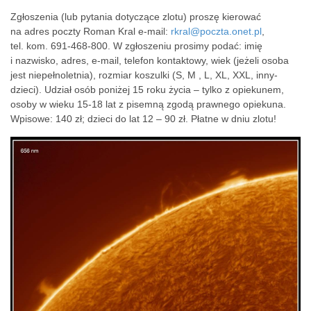
Zgłoszenia (lub pytania dotyczące zlotu) proszę kierować
na adres poczty Roman Kral e-mail:
rkral@poczta.onet.pl
,
tel. kom. 691-468-800. W zgłoszeniu prosimy podać: imię
i nazwisko, adres, e-mail, telefon kontaktowy, wiek (jeżeli osoba
jest niepełnoletnia), rozmiar koszulki (S, M , L, XL, XXL, inny-
dzieci). Udział osób poniżej 15 roku życia – tylko z opiekunem,
osoby w wieku 15-18 lat z pisemną zgodą prawnego opiekuna.
Wpisowe: 140 zł; dzieci do lat 12 – 90 zł. Płatne w dniu zlotu!