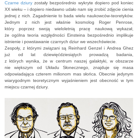
Czarne dziury
zostały bezpośrednio wykryte dopiero pod koniec
XX wieku – i dopiero niedawno udało nam się zrobić zdjęcie cienia
jednej z nich. Zagadnienie to bada wielu naukowców-teoretyków.
Jednym z nich jest właśnie kosmolog Roger Penrose,
który poprzez swoją wieloletnią pracę naukową wykazał,
że ogólna teoria względności Einsteina bezpośrednio implikuje
istnienie i powstawanie czarnych dziur we wszechświecie.
Zespoły, z którymi związani są Reinhard Genzel i Andrea Ghez
już od lat dziewięćdziesiątych prowadzą badania,
z których wynika, że w centrum naszej galaktyki, w obszarze
nie większym od Układu Słonecznego, znajduje się masa
odpowiadająca czterem milionom mas słońca. Obecnie jedynym
wiarygodnym teoretycznym wyjaśnieniem jest obecność w tym
miejscu czarnej dziury.