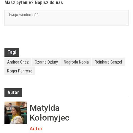
Masz pytanie? Napisz do nas
Tagi
Andrea Ghez
Czarne Dziury
Nagroda Nobla
Reinhard Genzel
Roger Penrose
Autor
Matylda
Kołomyjec
Autor