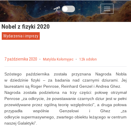
Przejdź do zawartości
Menu
Nobel z fizyki 2020
Wydarzenia i imprezy
Posted on
7 października 2020
by
Matylda Kołomyjec
12k odsłon
Szóstego października została przyznana Nagroda Nobla
w dziedzinie fizyki – za badania nad czarnymi dziurami. Jej
laureatami są Roger Penrose, Reinhard Genzel i Andrea Ghez.
Nagroda została podzielona na trzy części: połowę otrzymał
Penrose „za odkrycie, że powstawanie czarnych dziur jest w pełni
przewidywane przez ogólną teorię względności”, a druga połowa
przypadła wspólnie Genzelowi i Ghez „za
odkrycie supermasywnego, zwartego obiektu leżącego w centrum
naszej Galaktyki”.