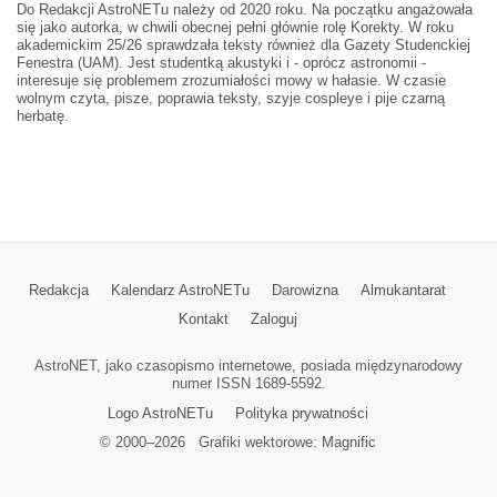
Do Redakcji AstroNETu należy od 2020 roku. Na początku angażowała
się jako autorka, w chwili obecnej pełni głównie rolę Korekty. W roku
akademickim 25/26 sprawdzała teksty również dla Gazety Studenckiej
Fenestra (UAM). Jest studentką akustyki i - oprócz astronomii -
interesuje się problemem zrozumiałości mowy w hałasie. W czasie
wolnym czyta, pisze, poprawia teksty, szyje cospleye i pije czarną
herbatę.
Redakcja
Kalendarz AstroNETu
Darowizna
Almukantarat
Kontakt
Zaloguj
AstroNET, jako czasopismo internetowe, posiada międzynarodowy
numer ISSN 1689-5592.
Logo AstroNETu
Polityka prywatności
© 2000–
2026
Grafiki wektorowe:
Magnific