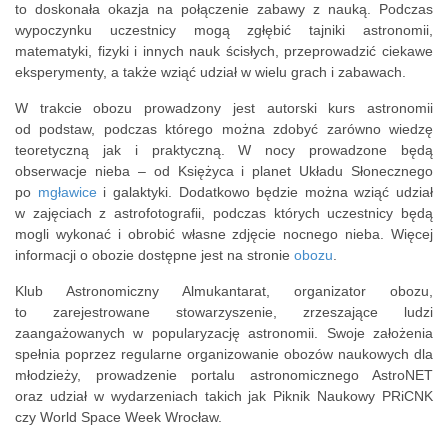
to doskonała okazja na połączenie zabawy z nauką. Podczas
wypoczynku uczestnicy mogą zgłębić tajniki astronomii,
matematyki, fizyki i innych nauk ścisłych, przeprowadzić ciekawe
eksperymenty, a także wziąć udział w wielu grach i zabawach.
W trakcie obozu prowadzony jest autorski kurs astronomii
od podstaw, podczas którego można zdobyć zarówno wiedzę
teoretyczną jak i praktyczną. W nocy prowadzone będą
obserwacje nieba – od Księżyca i planet Układu Słonecznego
po
mgławice
i galaktyki. Dodatkowo będzie można wziąć udział
w zajęciach z astrofotografii, podczas których uczestnicy będą
mogli wykonać i obrobić własne zdjęcie nocnego nieba. Więcej
informacji o obozie dostępne jest na stronie
obozu
.
Klub Astronomiczny Almukantarat, organizator obozu,
to zarejestrowane stowarzyszenie, zrzeszające ludzi
zaangażowanych w popularyzację astronomii. Swoje założenia
spełnia poprzez regularne organizowanie obozów naukowych dla
młodzieży, prowadzenie portalu astronomicznego AstroNET
oraz udział w wydarzeniach takich jak Piknik Naukowy PRiCNK
czy World Space Week Wrocław.