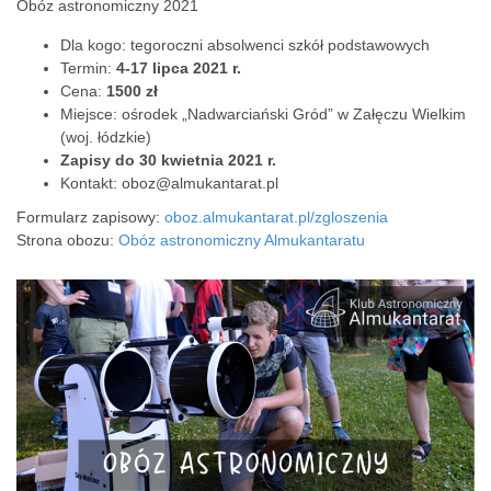
Obóz astronomiczny 2021
Dla kogo: tegoroczni absolwenci szkół podstawowych
Termin:
4-17 lipca 2021 r.
Cena:
1500 zł
Miejsce: ośrodek „Nadwarciański Gród” w Załęczu Wielkim
(woj. łódzkie)
Zapisy do 30 kwietnia 2021 r.
Kontakt: oboz@almukantarat.pl
Formularz zapisowy:
oboz.almukantarat.pl/zgloszenia
Strona obozu:
Obóz astronomiczny Almukantaratu