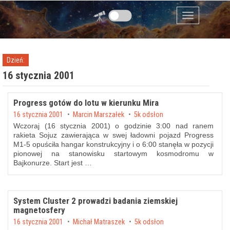
Przejdź do zawartości
Menu
Dzień:
16 stycznia 2001
Progress gotów do lotu w kierunku Mira
Posted on
16 stycznia 2001
by
Marcin Marszałek
5k odsłon
Wczoraj (16 stycznia 2001) o godzinie 3:00 nad ranem
rakieta Sojuz zawierająca w swej ładowni pojazd Progress
M1-5 opuściła hangar konstrukcyjny i o 6:00 stanęła w pozycji
pionowej na stanowisku startowym kosmodromu w
Bajkonurze. Start jest …
System Cluster 2 prowadzi badania ziemskiej
magnetosfery
Posted on
16 stycznia 2001
by
Michał Matraszek
5k odsłon