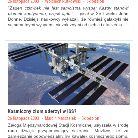
Posted on
26 listopada 2003
by
Wojciech Rutkowski
6k odsłon
"
Żaden człowiek nie jest samoistną wyspą; Każdy stanowi
ułomek kontynentu, część lądu.
" – pisał w XVII wieku John
Donne. Dzisiejsi naukowcy wykazali, że również galaktyki nie
są samotnymi wyspami, niezależnymi od siebie i otoczenia.
Kosmiczny złom uderzył w ISS?
Posted on
26 listopada 2003
by
Marcin Marszałek
5k odsłon
Załoga Międzynarodowej Stacji Kosmicznej usłyszała w środę
rano dźwięk przypominający ścieranie. Możliwe, że za
zamieszanie odpowiedzialny był kawałek kosmicznego złomu,