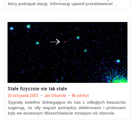
który podrapał stację. Informację ujawnił przedstawiciel …
Stałe fizycznie nie tak stałe
Posted on
26 listopada 2003
by
Jan Urbański
8k odsłon
Sygnały świetlne dobiegające do nas z odległych kwazarów
sugerują, że siły wiązań pomiędzy elektronami i protonami
były we wczesnym Wszechświecie mniejsze niż obecnie.