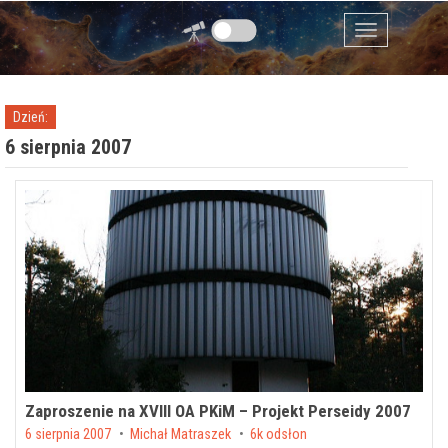
Przejdź do zawartości
Menu
Dzień:
6 sierpnia 2007
Zaproszenie na XVIII OA PKiM – Projekt Perseidy 2007
Posted on
6 sierpnia 2007
by
Michał Matraszek
6k odsłon